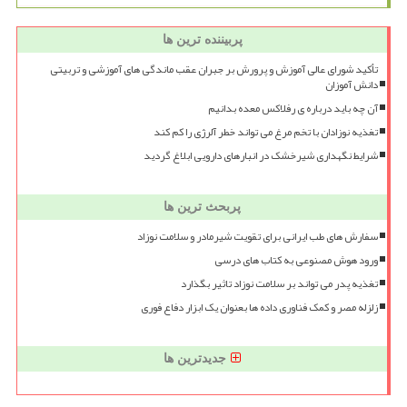
پربیننده ترین ها
تأکید شورای عالی آموزش و پرورش بر جبران عقب ماندگی های آموزشی و تربیتی
دانش آموزان
آن چه باید درباره ی رفلاکس معده بدانیم
تغذیه نوزادان با تخم مرغ می تواند خطر آلرژی را کم کند
شرایط نگهداری شیرخشک در انبارهای دارویی ابلاغ گردید
پربحث ترین ها
سفارش های طب ایرانی برای تقویت شیرمادر و سلامت نوزاد
ورود هوش مصنوعی به کتاب های درسی
تغذیه پدر می تواند بر سلامت نوزاد تاثیر بگذارد
زلزله مصر و کمک فناوری داده ها بعنوان یک ابزار دفاع فوری
جدیدترین ها