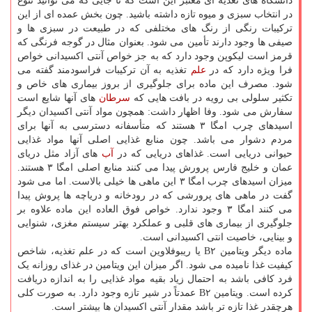
دانشگاه های تغذیه ای معتبر این است که تا جایی که می توانید تنوع
در انتخاب سبزی و میوه تازه داشته باشید. چون بخش عمده ای از این
ترکیبات رنگی از رنگ های مختلفی که در طبیعت در سبزی ها و
صیفی ها وجود دارند تأمین می شود. بعنوان مثال در گوجه فرنگی که
قرمز است لیکوپن وجود دارد که به جز خواص آنتی اکسیدانی خواص
فرا ویژه دارد که در
علم
تغذیه به آن ترکیبات فراسودمند گفته می
شود. مصرف این ماده برای جلوگیری از بروز بیماری های خاص و
تکثیر سلولی بی رویه در بافت هایی که
سرطان
های آنها شایع است
سفارش می شود. وفا اظهار داشت: همچون مواد آنتی اکسیدان دیگر
اسیدهای چرب امگا ۳ هستند که متأسفانه دسترسی به آنها برای
مردم دشوار می باشد. چون منابع غذایی اصلی آنها مواد غذایی
حیوانی دریایی است. غذاهای دریایی که در
آب
های آزاد مثل دریای
عمان و خلیج فارس پرورش پیدا می کنند منابع اصلی امگا ۳ هستند.
میزان اسیدهای چرب امگا ۳ این ماهی ها خیلی بالاست. اما می شود
گفت در ماهی های پرورشی که در رودخانه و دریاچه ها پروش پیدا
می کنند امگا ۳ وجود ندارد. خواص فوق العاده این ماده علاوه بر
جلوگیری از بیماری های قلبی و عملکرد بهتر سیستم مغزی، شنوایی
و بینایی، خاصیت انتی اکسیدانی است.
ماده دیگر ویتامین B۲ یا ریبوفلاوین است که در علم تغذیه، شاخص
کیفیت غذا نامیده می شود. اگر میزان این ویتامین در غذای روزانه یک
فرد کافی باشد به احتمال زیاد بقیه مواد غذایی را به اندازه دریافت
کرده است. ویتامین B۲ عمدتاً در شیر تازه وجود دارد. به صورت کلی
هرچقدر غذا تازه تر باشد مقدار آنتی اکسیدان ها بیشتر است.