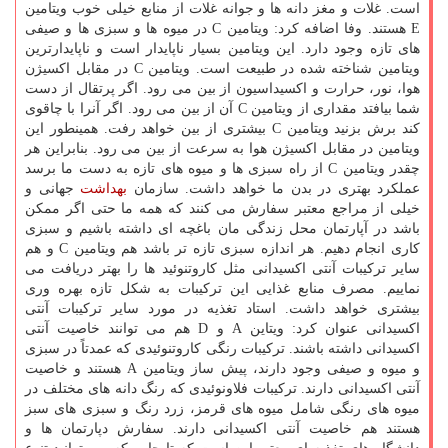
است. غلات و مغز دانه ها و جوانه غلات از منابع خیلی خوب ویتامین
E هستند. وفا اضافه کرد: ویتامین C در میوه ها و سبزی ها و صیفی
های تازه وجود دارد. این ویتامین بسیار ناپایدار است و ناپایدارترین
ویتامین شناخته شده در طبیعت است. ویتامین C در مقابل اکسیژن
هوا، نور، حرارت و اکسیداسیون از بین می رود. اگر پرتقال از دست
شما بیافتد مقداری از ویتامین C آن از بین می رود. اگر آنرا با چاقوی
کند برش بزنید ویتامین C بیشتری از بین خواهد رفت. همینطور این
ویتامین در مقابل اکسیژن هوا به سرعت از بین می رود. بنابراین هر
چقدر ویتامین C از راه سبزی ها و میوه های تازه به دست ما برسد
عملکرد بهتری در بدن ما خواهد داشت. سازمان
بهداشت
جهانی و
خیلی از مراجع معتبر سفارش می کنند که همه ما حتی اگر ممکن
باشد در آپارتمان محل زندگی مان باغچه ای داشته باشیم و سبزی
کاری انجام دهیم. هر اندازه سبزی تازه تر باشد هم ویتامین C و هم
سایر ترکیبات آنتی اکسیدانی مثل کاروتنوئید ها را بهتر دریافت می
نماییم. مصرف منابع غذایی این ترکیبات به شکل تازه بهره وری
بیشتری خواهد داشت. استاد تغذیه در مورد سایر ترکیبات آنتی
اکسیدانی عنوان کرد: ویتاین A و D هم می توانند خاصیت آنتی
اکسیدانی داشته باشند. ترکیبات رنگی کاروتنوئیدی که عمدتاً در سبزی
و میوه و صیفی وجود دارند، پیش ساز ویتامین A هستند و خاصیت
آنتی اکسیدانی دارند. ترکیبات فلاونوئیدی که رنگ دانه های مختلف در
میوه های رنگی شامل میوه های قرمز، زرد رنگ و سبزی های سبز
هستند هم خاصیت آنتی اکسیدانی دارند. سفارش دپارتمان ها و