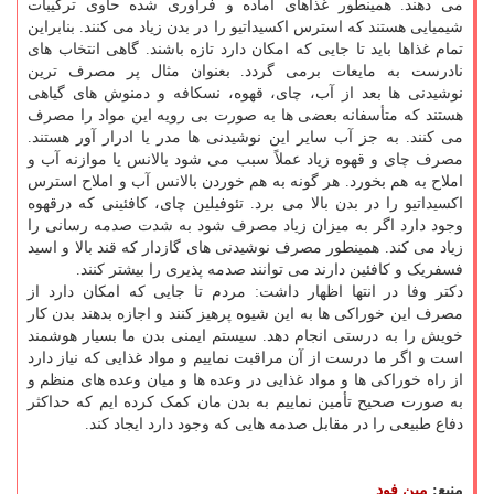
می دهند. همینطور غذاهای آماده و فراوری شده حاوی ترکیبات
شیمیایی هستند که استرس اکسیداتیو را در بدن زیاد می کنند. بنابراین
تمام غذاها باید تا جایی که امکان دارد تازه باشند. گاهی انتخاب های
نادرست به مایعات برمی گردد. بعنوان مثال پر مصرف ترین
نوشیدنی ها بعد از آب، چای، قهوه، نسکافه و دمنوش های گیاهی
هستند که متأسفانه بعضی ها به صورت بی رویه این مواد را مصرف
می کنند. به جز آب سایر این نوشیدنی ها مدر یا ادرار آور هستند.
مصرف چای و قهوه زیاد عملاً سبب می شود بالانس یا موازنه آب و
املاح به هم بخورد. هر گونه به هم خوردن بالانس آب و املاح استرس
اکسیداتیو را در بدن بالا می برد. تئوفیلین چای، کافئینی که درقهوه
وجود دارد اگر به میزان زیاد مصرف شود به شدت صدمه رسانی را
زیاد می کند. همینطور مصرف نوشیدنی های گازدار که قند بالا و اسید
فسفریک و کافئین دارند می توانند صدمه پذیری را بیشتر کنند.
دکتر وفا در انتها اظهار داشت: مردم تا جایی که امکان دارد از
مصرف این خوراکی ها به این شیوه پرهیز کنند و اجازه بدهند بدن کار
خویش را به درستی انجام دهد. سیستم ایمنی بدن ما بسیار هوشمند
است و اگر ما درست از آن مراقبت نماییم و مواد غذایی که نیاز دارد
از راه خوراکی ها و مواد غذایی در وعده ها و میان وعده های منظم و
به صورت صحیح تأمین نماییم به بدن مان کمک کرده ایم که حداکثر
دفاع طبیعی را در مقابل صدمه هایی که وجود دارد ایجاد کند.
منبع:
مین فود