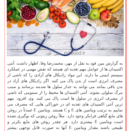
به گزارش مین فود به نقل از مهر، محمدرضا وفا، اظهار داشت: آنتی
اکسیدان ها از عوامل مهم تغذیه ای هستند که نقش مهمی در عملکرد
سیستم ایمنی ما دارند. این مواد رادیکال های آزادی را که ناشی از
مصرف انرژی است از بدن پاک می کنند. اگر رادیکال های آزاد در
بدن باقی بمانند می توانند به جدار سلول ها صدمه برسانند و سبب
مرگ سلولی بشوند. آنتی اکسیدان ها محیط را از سمومی که ناشی
از مصرف انرژی در سلول ها است پاک می کنند. وی افزود: مهم
ترین آنتی اکسیدان های تغذیه ای در خوراکی هایی که مصرف می
نماییم به ترتیب ویتامین های E و C هستند. ویتامین E عمدتاً در روغن
های مایع گیاهی فرابکر وجود دارد. مثلاً روغن زیتونی که بوگیری نشده
است ویتامین E بیشتری دارد. هر چقدر روغن های مایع بکرتر و
طبیعی باشند مقدار ویتامین E آنها به صورت قابل توجهی بیشتر