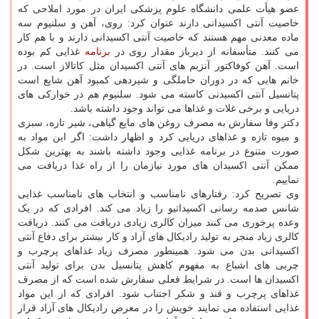
عضو هیأت علمی دانشگاه علوم پزشکی ایران در مورد املاحی که
خاصیت آنتی اکسیدانی دارند عنوان کرد: روی، آهن و سلنیوم سه
ماده معدنی مهم هستند که خاصیت آنتی اکسیدانی دارند و با هم کار
می کنند. متأسفانه از دیرباز مقدار روی در
برنامه
غذایی کم بوده
است. آهن کوفاکتور آنزیم های آنتی اکسیدان مثل کاتالاز است. در
خانم هایی که در دوران حاملگی و شیردهی کمبود آهن شایع است
پتانسیل آنتی اکسیدنی کاسته می شود. سلنیوم هم در خوارکی های
دریایی و برخی غلات و غذاها می تواند وجود داشته باشد.
دکتر وفا سفارش به مصرف روغن های مایع گیاهی، شیر تازه، سبزی
و میوه تازه و غذاهای دریایی کرد و اظهار داشت: اگر این مواد به
صورت متنوع در برنامه غذایی وجود داشته باشند به بهترین شکل
ممکن آنتی اکسیدان های مورد نیازمان را از راه غذا دریافت می
نماییم.
وی تصریح کرد: رفتارهای نامناسب و انتخاب های نامناسب غذایی
شانس صدمه رسانی اکسیداتیو را زیاد می کند. افرادی که در یک
وعده پرخوری می کنند میزان کالری زیادی دریافت می کنند. دریافت
کالری زیاد منجر به تولید رادیکال های آزاد و کار بیشتر برای دفاع آنتی
اکسیدانی بدن می شود. همینطور مصرف زیاد غذاهای پرچرب و
چربی های اشباع به مفهوم کاهش پتانسیل بدن برای تولید آنتی
اکسیدان ها است. در شرایط فعلی سفارش شده است که از مصرف
غذاهای پرچرب و قند و شکر اجتناب شود. افرادی که از این مواد
غذایی استفاده می نمایند خویش را در معرض رادیکال های آزاد قرار