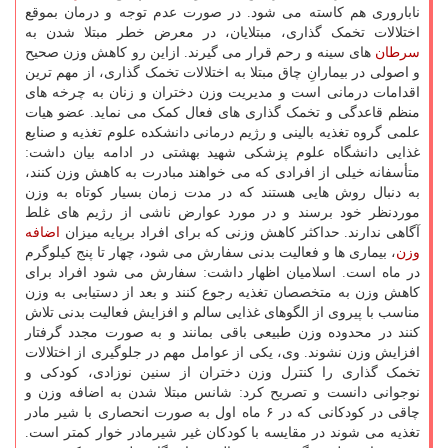
ناباروری هم کاسته می شود. در صورت عدم توجه و درمان بموقع
اختلالات تخمک گذاری، مبتلایان، در معرض خطر مبتلا شدن به
سرطان
های سینه و رحم قرار می گیرند. ازاین رو کاهش وزن صحیح
و اصولی در بیمارانِ چاق مبتلا به اختلالات تخمک گذاری، از مهم ترین
اقدامات درمانی است و مدیریت وزن دختران و زنان به چرخه های
منظم قاعدگی و تخمک گذاری های فعال کمک می نماید. عضو هیات
علمی گروه تغذیه بالینی و رژیم درمانی دانشکده علوم تغذیه و صنایع
غذایی دانشگاه علوم پزشکی شهید بهشتی در ادامه بیان داشت:
متأسفانه خیلی از افرادی که می خواهند مبادرت به کاهش وزن کنند،
به دنبال روش هایی هستند که در مدت زمان بسیار کوتاه به وزن
موردنظر خود برسند و در مورد عوارض ناشی از رژیم های غلط
آگاهی ندارند. حداکثر کاهش وزنی که برای افراد برپایه میزان
اضافه
وزن
، بیماری ها و فعالیت بدنی سفارش می شود، چهار تا پنج کیلوگرم
در ماه است. اسلامیان اظهار داشت: سفارش می شود افراد برای
کاهش وزن به متخصصان تغذیه رجوع کنند و بعد از دستیابی به وزن
مناسب با پیروی از الگوهای غذایی سالم و افزایش فعالیت بدنی تلاش
کنند در محدوده وزن طبیعی باقی بمانند و به صورت مجدد گرفتار
افزایش وزن نشوند. وی، یکی از عوامل مهم در جلوگیری از اختلالات
تخمک گذاری را کنترل وزن دختران از سنین نوزادی، کودکی و
نوجوانی دانست و تصریح کرد: شانس مبتلا شدن به اضافه وزن و
چاقی در کودکانی که در ۶ ماه اول به صورت انحصاری با شیر مادر
تغذیه می شوند در مقایسه با کودکان غیر شیرمادر خوار کمتر است.