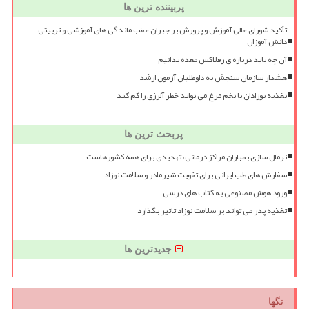
پربیننده ترین ها
تأکید شورای عالی آموزش و پرورش بر جبران عقب ماندگی های آموزشی و تربیتی
دانش آموزان
آن چه باید درباره ی رفلاکس معده بدانیم
هشدار سازمان سنجش به داوطلبان آزمون ارشد
تغذیه نوزادان با تخم مرغ می تواند خطر آلرژی را کم کند
پربحث ترین ها
نرمال سازی بمباران مراکز درمانی، تهدیدی برای همه کشورهاست
سفارش های طب ایرانی برای تقویت شیرمادر و سلامت نوزاد
ورود هوش مصنوعی به کتاب های درسی
تغذیه پدر می تواند بر سلامت نوزاد تاثیر بگذارد
جدیدترین ها
تگها