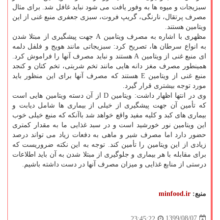
سبزیجات و میوه ها به وفور یافت می شود نباید غافل شد. برای مثال
مصرف پرتقال، نارنگی، گریپ فروت، سبزی جعفری منبع غنی از این
ویتامین هستند.
مظهری با اشاره به مصرف ویتامین A جهت پیشگیری از مبتلا شدن
به انواع سرطان ها، تصریح کرد: سبزیجاتی مانند هویج و فلفل دلمه
ای منبع غنی از ویتامین A هستند و نباید مصرف آنها را فراموش کرد.
همینطور مصرف مغز دانه هایی مانند تخم شربتی، تخم کتان و کنجد
منبع غنی از ویتامین E هستند که مصرف آنها برای این منظور باید
مورد توجه بیشتری قرار گیرد.
وی در انتها اظهار داشت: ویتامین D از آن دسته ویتامین هایی است
که تأمین آن جهت پیشگیری از خیلی از بیماری ها شامل دیابت و
بیماری های کبد و کلیه مفید واقع خواهد شد باآنکه که منبع خیلی خوب
این ویتامین نور خورشید است و در سبد غذایی ما به مقدار کمتری
حضور دارد اما مصرف شیر و ماهی به دفعات زیاد می تواند درصد
زیادی از این ویتامین را تأمین کند. توجه به این نکته ضروریست که
برای مقابله با هر بیماری و جلوگیری از مبتلا شدن به آن باید اطلاعات
درستی از منابع غذایی و میزان مصرف آنها در دست داشته باشیم.
منبع:
minfood.ir
1399/08/07
23:45:22