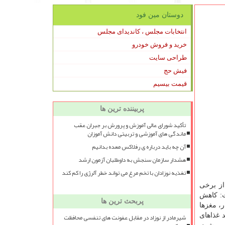
دوستان مین فود
انتخابات مجلس ، کاندیدای مجلس
خرید و فروش خودرو
طراحی سایت
فیش حج
قیمت بیسیم
پربیننده ترین ها
تأکید شورای عالی آموزش و پرورش بر جبران عقب
ماندگی های آموزشی و تربیتی دانش آموزان
آن چه باید درباره ی رفلاکس معده بدانیم
هشدار سازمان سنجش به داوطلبان آزمون ارشد
تغذیه نوزادان با تخم مرغ می تواند خطر آلرژی را کم کند
از برخی
ت: کاهش
پربحث ترین ها
، مغزها
د غذاهای
شیرمادر از نوزاد در مقابل عفونت های تنفسی محافظت