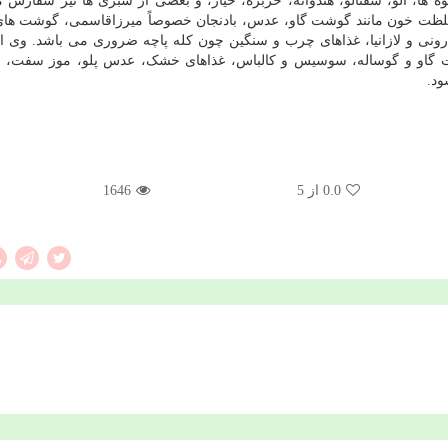
 ها، آلو، شفتالو، هندوانه، خربزه، خیار، و بعضی از سبزی ها نیز سفارش 
ه غلظت خون مانند گوشت گاو، عدس، بادنجان خصوصاً میرزاقاسمی، گوشت ها
نی و لازانیا، غذاهای چرب و سنگین چون کله پاچه ضروری می باشد. وی ادا
شت گاو و گوساله، سوسیس و کالباس، غذاهای خشک، عدس پلو، موز سفت، 
ود.
0.0
از 5
1646