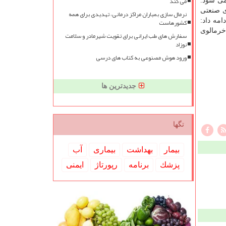
می کند
می شود.
ی صنعتی
نرمال سازی بمباران مراکز درمانی، تهدیدی برای همه
مه داد:
کشورهاست
خرمالوی
سفارش های طب ایرانی برای تقویت شیرمادر و سلامت
نوزاد
ورود هوش مصنوعی به کتاب های درسی
جدیدترین ها
تگها
بیمار
بهداشت
بیماری
آب
پزشك
برنامه
رپورتاژ
ایمنی