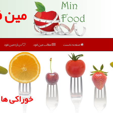
مین ف
صفحه نخست
مطالب مین فود
درباره مین فود
خوراكی ها 