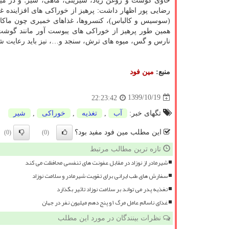
حاوی گوشت و روغن زیاد، شیرینی، ماهی، شیر؛ و در میوه
رضایی پور اظهار داشت: پرهیز از خوراکی های افزایند
(سوسیس و کالباس)، کنسروها، غذاهای خمیری چون ماکارو
همین طور پرهیز از خوراکی های یبوست آور مانند گو
نارس و گس، میوه های ترش، سنجد و…، نیز باید رعایت ش
منبع:
مین فود
1399/10/19
22:23:42
تگهای خبر:
آب
,
تغذیه
,
خوراكی
,
شیر
این مطلب مین فود مفید بود؟
(0)
(0)
تازه ترین مطالب مرتبط
شیرمادر از نوزاد در مقابل عفونت های تنفسی محافظت می کند
سفارش های طب ایرانی برای تقویت شیرمادر و سلامت نوزاد
تغذیه پدر می تواند بر سلامت نوزاد تاثیر بگذارد
غذای ناسالم عامل مرگ ۱ و پنج دهم میلیون نفر در جهان
نظرات بینندگان در مورد این مطلب