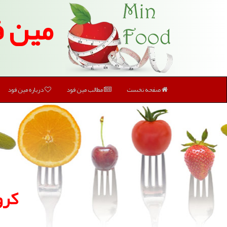
مین ف
صفحه نخست
مطالب مین فود
درباره مین فود
كرو