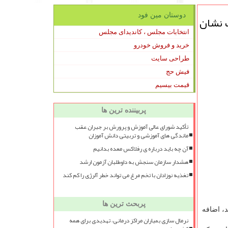
دوستان مین فود
ت نشان
انتخابات مجلس ، کاندیدای مجلس
خرید و فروش خودرو
طراحی سایت
فیش حج
قیمت بیسیم
پربیننده ترین ها
تأکید شورای عالی آموزش و پرورش بر جبران عقب
ماندگی های آموزشی و تربیتی دانش آموزان
آن چه باید درباره ی رفلاکس معده بدانیم
هشدار سازمان سنجش به داوطلبان آزمون ارشد
تغذیه نوزادان با تخم مرغ می تواند خطر آلرژی را کم کند
پربحث ترین ها
، اضافه
نرمال سازی بمباران مراکز درمانی، تهدیدی برای همه