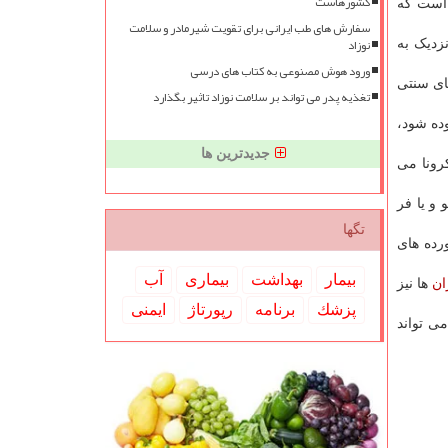
کشورهاست
ه است که
سفارش های طب ایرانی برای تقویت شیرمادر و سلامت
نوزاد
زدیک به
ورود هوش مصنوعی به کتاب های درسی
های سنتی
تغذیه پدر می تواند بر سلامت نوزاد تاثیر بگذارد
وده شود،
جدیدترین ها
رونا می
و یا فر
تگها
رده های
بیمار
بهداشت
بیماری
آب
ان
ها نیز
پزشك
برنامه
رپورتاژ
ایمنی
ی تواند