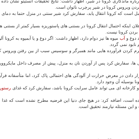
درباره ماندگاری کرونا در شیر، اظهار داشت: نتایج تحقیقات انستیتو نشان داد
مل است که کرونا انتقال یابد، سفارش کرد شیر سنتی در منزل حتما به دمای ن
لان اینکه احتمال انتقال کرونا در بستنی های پاستوریزه بسیار کمتر از بستنی 
 بردن کرونا نیست.
د دوغ و
آب
میوه ها نیز دوام دارد، اظهار داشت: اگر دوغ و یا آبمیوه به کرونا آل
 نابود نمی گردد.
گرم کردن فرآورده هایی مانند همبرگر و سوسیس سبب از بین رفتن ویروس ک
یی ها، سفارش کرد پس از آوردن نان به منزل، پیش از مصرف داخل مایکروویو 
ر دادن در معرض حرارت از آلودگی های احتمالی پاک کرد، اما متأسفانه فرآو
نا بوسیله آن وجود دارد.
 کارخانه ای می تواند عامل سرایت کرونا باشد، سفارش کرد که غذای
رستور
 شده است، اضافه کرد: در هیچ جای دنیا این فرضیه مطرح نشده است که غذا م
 و این مسئله نیازمند تحقیق است.