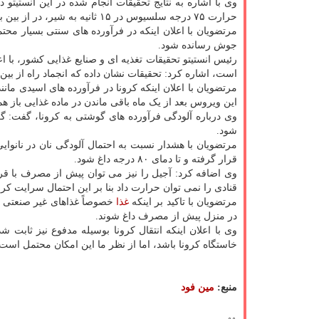
وی با اشاره به نتایج تحقیقات انجام شده در این انستیتو 
حرارت ۷۵ درجه سلسیوس در ۱۵ ثانیه به شیر، در از بین بردن ویروس کرونا در شیر پرچرب ناتوان است.
مرتضویان با اعلان اینکه در فرآورده های سنتی بسیار محت
جوش رسانده شود.
رئیس انستیتو تحقیقات تغذیه ای و صنایع غذایی کشور، با اع
است، اشاره کرد: تحقیقات نشان داده که انجماد راه از بین
مرتضویان با اعلان اینکه کرونا در فرآورده های اسیدی مانن
این ویروس بعد از یک ماه باقی ماندن در ماده غذایی باز هم
وی درباره آلودگی فرآورده های گوشتی به کرونا، گفت: 
شود.
مرتضویان با هشدار نسبت به احتمال آلودگی نان در نانوا
قرار گرفته و تا دمای ۸۰ درجه داغ شود.
وی اضافه کرد: آجیل را نیز می توان پیش از مصرف با قرا
قنادی را نمی توان حرارت داد بنا بر این احتمال سرایت کرو
مرتضویان با تاکید بر اینکه
غذا
خصوصاً غذاهای غیر صنعتی و
در منزل پیش از مصرف داغ شوند.
وی با اعلان اینکه انتقال کرونا بوسیله مدفوع نیز ثابت
خاستگاه کرونا باشد، اما از نظر ما این امکان محتمل است
منبع:
مین فود