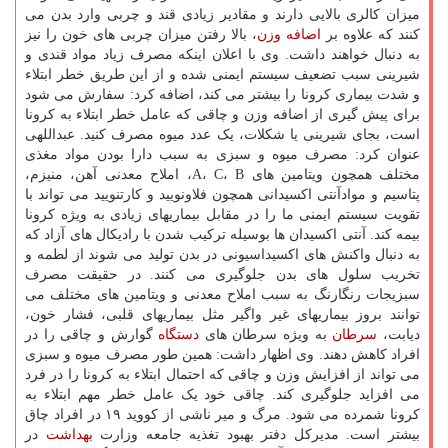
میزان کالری بالایی دارند و مقادیر زیادی قند و چربی وارد بدن می
کنند که علاوه بر
اضافه وزن
، بالا رفتن میزان چربی های خون را نیز
به دنبال خواهند داشت. وی با اعلان اینکه مصرف زیاد مواد قندی و
شیرینی سبب تضعیف سیستم ایمنی شده و از این طریق خطر ابتلاء
و شدت بیماری کرونا را بیشتر می کند، اضافه کرد: سفارش می شود
برای پیش گیری از اضافه وزن و چاقی که عامل خطر ابتلاء به کرونا
است، بجای شیرینی یا شکلات، یک عدد میوه مصرف کنید. عبداللهی
عنوان کرد: مصرف میوه و سبزی به سبب دارا بودن مواد مغذی
مختلف همچون ویتامین های A، C، B، املاح معدنی آهن، منیزم،
پتاسیم و موادآنتی اکسیدانی همچون فلاونویید و کارتنویید می تواند با
تقویت سیستم ایمنی ما را در مقابل بیماریهای زیادی به ویژه کرونا
بیمه کند. آنتی اکسیدان ها بوسیله ترکیب شدن با رادیکال های آزاد که
به دنبال واکنش های اکسیداسیونی در بدن تولید می شوند از لطمه و
تخریب سلول های بدن جلوگیری می کنند. در حقیقت مصرف
سبزیجات رنگارنگ به سبب املاح معدنی و ویتامین های مختلف می
توانند بروز بیماریهای غیر واگیر مثل بیماریهای قلبی، فشار خون،
دیابت،
سرطان
به ویژه سرطان های
دستگاه
گوارش و چاقی را در
افراد کاهش دهند. وی اظهار داشت: همین طور مصرف میوه و سبزی
می تواند از افزایش وزن و چاقی که احتمال ابتلاء به کرونا را در فرد
می افزاید جلوگیری کند. چاقی خود یک عامل خطر مهم ابتلاء به
کرونا شمرده می شود. مرگ و میر ناشی از کووید ۱۹ در افراد چاق
بیشتر است. مدیرکل دفتر بهبود تغذیه جامعه وزارت
بهداشت
در