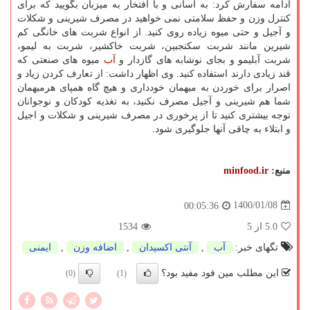
ادامه سفارش کرد: به آسانی و با افتخار به میزبان بگویید که برای
کنترل وزن و حفظ سلامتی نمی خواهید در مصرف شیرینی و شکلات
و آجیل و حتی میوه زیاده روی کنید. از انواع شربت های خانگی کم
شیرین مانند شربت سکنجبین، شربت خاکشیر، شربت به لیمو،
شربت آبلیمو و بجای نوشابه های گازدار و
آب
میوه های صنعتی که
قند زیادی دارند استفاده کنید. وی اظهار داشت: از تعارف کردن زیاد و
اصرار برای خوردن به میهمان خودداری و هیچ گاه همپای هرمیهمان
شما هم شیرینی و آجیل مصرف نکنید، به تغذیه کودکان و نوجوانان
توجه بیشتری کنید تا از پرخوری در مصرف شیرینی و شکلات و اجیل
و ابتلاء به چاقی آنها جلوگیری شود.
منبع:
minfood.ir
1400/01/08
00:05:36
5.0
از 5
1534
تگهای خبر:
آب
,
آنتی اكسیدان
,
اضافه وزن
,
ایمنی
این مطلب مین فود مفید بود؟
(0)
(1)