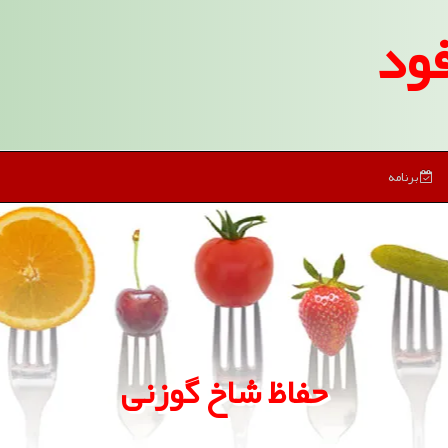
ود
برنامه
حفاظ شاخ گوزنی