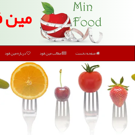
مین ف
صفحه نخست
مطالب مین فود
درباره مین فود