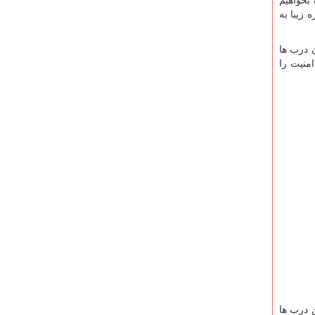
بخواهیم
 زیبا به
 درب ها
زی یا ۳ گل میباشد که میتوان مدعی شد که این حفاظ تا ۹۰ درصد امنیت را
ن درب ها