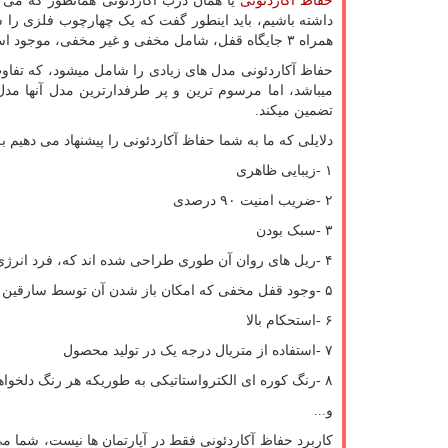
حفاظ آکاردئونی
یا همان درب آکاردئونی همانطور که می د
داشته باشیم، باید اینطور گفت که یک چهارچوب فلزی را شا
همراه ۳ جایگاه قفل، شامل مخفی و غیر مخفی، موجود است و در سمت دیگر نیز لولا ها را مشاهده می کنیم.
حفاظ آکاردئونی مدل های زیادی را شامل میشود، که تفاوت 
تضمین میکند.
دلایلی که ما به شما حفاظ آکاردئونی را پیشنهاد می دهیم 
۱
-
زیبایی ظاهری
۲
-
ضریب امنیت ۹۰ درصدی
۳
-
سبک بودن
۴
-
ریل های روان آن طوری طراحی شده اند که، فرد انرژی
۵
-
وجود قفل مخفی که امکان باز شدن آن توسط سارقین 
۶
-
استحکام بالا
۷
-
استفاده از متریال درجه یک در تولید محصول
۸
-
رنگ کوره ای الکترواستاتیکی به طوریکه هر رنگ دلخوا
و
...
کاربرد حفاظ آکاردئونی فقط در آپارتمان ها نیست، شما می ت