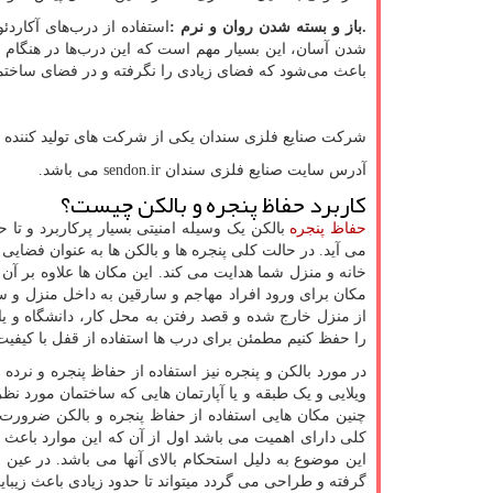
.
باز و بسته شدن روان و نرم
:
استفاده از درب‌های آکاردئ
شدن آسان، این بسیار مهم است که این درب‌ها در هنگام ب
باعث می‌شود که فضای زیادی را نگرفته و در فضای ساختم
شرکت صنایع فلزی سندان یکی از شرکت های تولید کننده د
آدرس سایت صنایع فلزی سندان
sendon.ir
می باشد.
کاربرد حفاظ پنجره و بالکن چیست؟
حفاظ پنجره
بالکن یک وسیله امنیتی بسیار پرکاربرد و تا 
می آید. در حالت کلی پنجره ها و بالکن ها به عنوان فضایی
خانه و منزل شما هدایت می کند. این مکان ها علاوه بر آن
مکان برای ورود افراد مهاجم و سارقین به داخل منزل و س
از منزل خارج شده و قصد رفتن به محل کار، دانشگاه و ی
را حفظ کنیم مطمئن برای درب ها استفاده از قفل با کیفیت 
در مورد بالکن و پنجره نیز استفاده از حفاظ پنجره و نرده 
ویلایی و یک طبقه و یا آپارتمان هایی که ساختمان مورد ن
چنین مکان هایی استفاده از حفاظ پنجره و بالکن ضرورت 
کلی دارای اهمیت می باشد اول از آن که این موارد باعث
این موضوع به دلیل استحکام بالای آنها می باشد. در عین 
گرفته و طراحی می گردد میتواند تا حدود زیادی باعث زیبایی