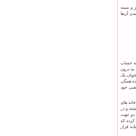
ز و بسته
ن آن‌ها
به حساب
 به درون
عنوان یک
ده همگی
خصی خود
خانه های
شته و در
 دو جهت
کرده که
ده قرار