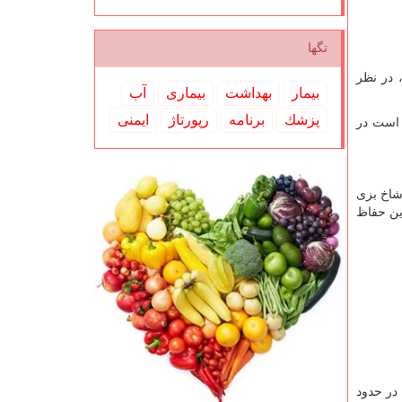
تگها
 در نظر
بیمار
بهداشت
بیماری
آب
پزشك
برنامه
رپورتاژ
ایمنی
ال قرار است در
شاخ بزی
ا به طور سفارشی این حفاظ
 در حدود