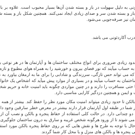
ونی به دلیل سهولت در باز و بسته شدن آن‌ها بسیار محبوب است. علاوه بر با
از و بسته شدن سر و صدای زیادی ایجاد نمی‌کنند. همچنین شکل باز و بسته شد
ان نیز صرفه‌جویی می‌شود.
رب آکاردئونی می باشد.
حدود زیادی ضروری برای انواع مختلف ساختمان ها و آپارتمان ها در هر نوعی 
 به حساب میآیند که نور فضای بیرون و خورشید را به همراه هوای مطبوع و تازه
 که می تواند حس تازگی، سرزندگی و شادابی را برای ما به ارمغان بیاورد به 
اختمان به حساب میآیند و در بسیاری از موارد پیش میآید که اشخاص یک خانوا
ا حتی مسافرت را دارند و در چنین مواردی چگونه باید امنیت خانه و حریم ش
و ایمن و همچنین دزدگیر کارایی مناسبی دارد.
بالکن تا حدود زیادی میتواند امنیت مکان مورد نظر را حفظ کند. بیشتر از همه 
ظر شما در طبقه اول آپارتمان قرار دارند بیشتر در معرض خطر سارقین وجود دا
دو چندانی دارد. در حالت کلی استفاده از حفاظ پنجره و بالکن و نصب آن از
 می شوند تا از ورود هرگونه شخص غریبه و سارق به درون ساختمان جلوگیری 
حال با توجه به طرح ها و نقش هایی که بر روی حفاظ پنجره بالکن مورد استفا
 پنجره ها و بالکن های منزل و یا محل کار شما گردند.