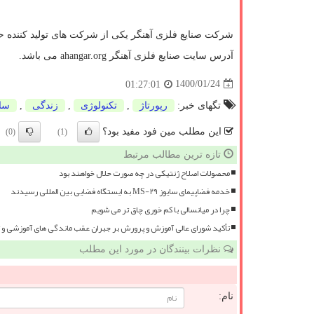
شرکت صنایع فلزی آهنگر یکی از شرکت های تولید کننده ح
آدرس سایت صنایع فلزی آهنگر
ahangar.org
می باشد.
1400/01/24
01:27:01
تگهای خبر:
رپورتاژ
,
تكنولوژی
,
زندگی
,
سا
این مطلب مین فود مفید بود؟
(0)
(1)
تازه ترین مطالب مرتبط
محصولات اصلاح ژنتیکی در چه صورت حلال خواهند بود
خدمه فضاپیمای سایوز MS-۲۹ به ایستگاه فضایی بین المللی رسیدند
چرا در میانسالی با کم خوری چاق تر می شویم
تأکید شورای عالی آموزش و پرورش بر جبران عقب ماندگی های آموزشی و 
نظرات بینندگان در مورد این مطلب
نام: