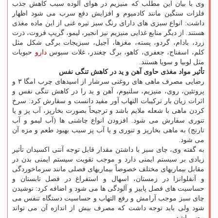
وی با بیان این مطلب که منیزیم در هوای آلوده سبب کاهش جذب
فلزات سنگین مانند کادمیوم و افزایش دفع سرب می شود اظهار
داشت: انواع سبزی های دارای رنگ سبز تیره غنی از این ماده مغذی
هستند. از دیگر منابع غذایی منیزیم نیز انجیر، لیمو، گریپ فروت، ذرت
زرد، بادام، گردو، پسته، مغزها، آجیل، سبزیجات برگی شکل مثل
کلم، اسفناج، جعفری، کاهو، برگ چغندر، غلات سبوس
دارو
حبوبات
مثل لوبیا و سویا هستند.
تأثیر مواد مغذی حاوی آهن و ید در کاهش تنگی نفس
رضایی مصرف ماهی های روغنی سرشار از اسیدهای چرب امگا ۳ و
پروتئین، روی، منیزیم، سلنیوم، آهن و ید را در کاهش تنگی نفس و
اثرات زیان بار ترکیبات التهاب آور مفید دانست و سفارش کرد: سرخ
کردن ماهی با شعله ملایم باشد و ترجیحاً بصورت بخارپز، آب پز و یا
تنوری سفارش می شود. افزودن انواع چاشنی ها (آب لیمو و آب
نارنج) به ماهی بخارپز و تنوری و یا آب پز سبب بهبود طعم و مزه آن
می شود.
به گفته وی، چای سبز با داشتن مقدار قابل توجه آنتی اکسیدان تأثیر
زیادی بر سیستم ایمنی دارد و موجب تقویت سیستم ایمنی بدن در
مقابل بیماریهای مختلف خصوصاً بیماریهای فصلی مانند سرماخوردگی
و آنفلوانزا در زمستان، اسهال و استفراغ در فصل تابستان و
حساسیت های فصل پاییز و آلودگی ها می شود و اضافه کرد: نوشیدن
چای سبز موجب آرامش و رفع التهاب و حساسیت دستگاه تنفس می
شود ولی باید توجه داشت که مصرف بیش از اندازه آن می تواند
مضر باشد.