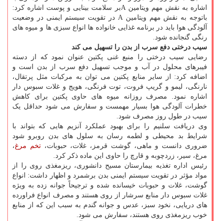
اشاره به نقش مهم ویتامین Aبر سلامت بینایی و پوست اشاره کرد:
باتوجه به نقش مهم ویتامین A در تقویت سیستم ایمنی در وضعیت
آلودگی هوا باید در برنامه غذایی خانواده ها انواع سبزی ها و میوه های
رنگی گنجانده شود.
سیب درختی دفع سرب از بدن را تسهیل می کند
رضایی سیب درختی را منبع غنی پکتین عنوان نمود که از دسته
فیبرهای محلول در آب و موجب تسهیل دفع سرب از بدن است و
اضافه کرد: از سایر منابع پکتین می توان به مرکبات مثل پرتقال،
نارنگی، لیمو و گریپ فروت، توت فرنگی، هویج و غلات سبوس دار
اشاره نمود. مصرف روزانه میوه های حاوی پکتین برای کاهش
خطرات آلودگی هوا بسیار مهمست و سفارش می شود حداقل یک
سیب در طول روز مصرف شود.
وی دریافت سلنیم را برای بهبود عملکرد آنزیم هایی که بتواند با
شرایط بد محیطی و لطمه رسان به سلول های بدن روبرو شود
ضروری دانست و ماهی، گوشت قرمز، غلات، حبوبات،
تخم مرغ
،
مرغ، سیر، زردچوبه و قارچ را حاوی این ماده ذکر کرد.
رئیس اداره تغذیه بیمارستان مسیح دانشوری، ریزمغذی روی را از
مواد مؤثر در تقویت سیستم ایمنی بدن برشمرد و اظهار داشت: انواع
گوشت، غلات و حبوبات خیسانده شده و ترجیحاً جوانه زده به ویژه
غلات سبوس دار منابع سرشار از روی هستند و مصرف انواع فراورده
های دریایی، نخود سبز، عدس و جوانه گندم به سبب این که از منابع
خوب ریزمغذی روی هستند، سفارش می شود.