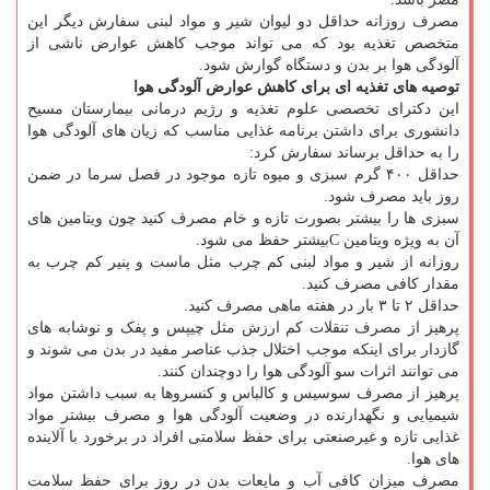
مصرف روزانه حداقل دو لیوان شیر و مواد لبنی سفارش دیگر این
متخصص تغذیه بود که می تواند موجب کاهش عوارض ناشی از
آلودگی هوا بر بدن و دستگاه گوارش شود.
توصیه های تغذیه ای برای کاهش عوارض آلودگی هوا
این دکترای تخصصی علوم تغذیه و رژیم درمانی بیمارستان مسیح
دانشوری برای داشتن برنامه غذایی مناسب که زیان های آلودگی هوا
را به حداقل برساند سفارش کرد:
حداقل ۴۰۰ گرم سبزی و میوه تازه موجود در فصل سرما در ضمن
روز باید مصرف شود.
سبزی ها را بیشتر بصورت تازه و خام مصرف کنید چون ویتامین های
آن به ویژه ویتامین Cبیشتر حفظ می شود.
روزانه از شیر و مواد لبنی کم چرب مثل ماست و پنیر کم چرب به
مقدار کافی مصرف کنید.
حداقل ۲ تا ۳ بار در هفته ماهی مصرف کنید.
پرهیز از مصرف تنقلات کم ارزش مثل چیپس و پفک و نوشابه های
گازدار برای اینکه موجب اختلال جذب عناصر مفید در بدن می شوند و
می توانند اثرات سو آلودگی هوا را دوچندان کنند.
پرهیز از مصرف سوسیس و کالباس و کنسروها به سبب داشتن مواد
شیمیایی و نگهدارنده در وضعیت آلودگی هوا و مصرف بیشتر مواد
غذایی تازه و غیرصنعتی برای حفظ سلامتی افراد در برخورد با آلاینده
های هوا.
مصرف میزان کافی آب و مایعات بدن در روز برای حفظ سلامت