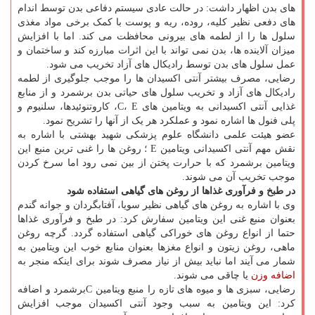
های بدن اظهار داشت: در حالت عادی سیستم دفاعی بدن توسط اندام
های دفعی نظیر کلیه، روده، ریه و پوست با کمک برخی مواد مغذی
سلول ها را از لطمه های بیرونی محافظت می کند. اما با افزایش
میزان آلاینده ها، بدن نمی تواند با این اثرات مبارزه کند و ساختمان و
عمل سلول های بدن توسط رادیکال های آزاد تخریب می شود.
رضایی، مصرف بیشتر آنتی اکسیدان ها را موجب جلوگیری از لطمه
رادیکال های آزاد و تخریب سلول های حیاتی بدن برشمرد و از منابع
غذایی آنتی اکسیدانی به ویتامین های C، E، کاروتنوئیدها، سلنیوم و
پلی فنول ها اشاره نمود و عملکرد هر یک از آنها را تشریح نمود.
عضو هیئت علمی دانشگاه علوم پزشکی شهید بهشتی با اشاره به
نقش مهم آنتی اکسیدانی ویتامین E ؛ روغن ها را غنی ترین منبع این
ویتامین برشمرد که با حرارت پختن از بین نمی رود اما سرخ کردن
موجب تخریب آن می شوند.
در طبخ و فرآوری غذاها
از روغن های گیاهی
استفاده
شود
وی با اشاره به روغن های گیاهی نظیر سویا، آفتابگردان و جوانه گندم
بعنوان منبع غنی این ویتامین سفارش کرد: در طبخ و فرآوری غذاها
حتما از انواع روغن های خوراکی گیاهی استفاده گردد. گرچه روغن
ماهی، روغن زیتون و انواع مغزها بعنوان منابع خوب این ویتامین به
شمار می آیند اما نباید بیش از نیاز مصرف شوند برای اینکه منجر به
اضافه وزن
یا چاقی می شوند.
رضایی، سبزی ها و میوه های تازه را منبع ویتامین Cبرشمرد و اضافه
کرد: این ویتامین به سبب وجود آنتی اکسیدان موجب افزایش