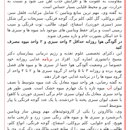
مقاومت به عفونت ها و افزایش جذب آهن می شود و نسبت به
حرارت، نور و محیط قلیایی بسیار حساس است.
به گفته وی، مهم ترین منابع ویتامین C شامل مرکبات، فلفل سبز،
کلم بروکلی، گل کلم، کلم برگ، گوجه فرنگی، سبزیجات برگی شکل
سبز (سبزی خوردن)، اسفناج، کیوی، طالبی، توت فرنگی و سیب
زمینی است و برای حفظ ویتامین های موجود باید میوه ها و سبزی ها
تا حد امکان بصورت خام و تازه مصرف شوند.
در آلودگی هوا روزانه حداقل ۳ واحد سبزی و ۲ واحد میوه مصرف
کنید
این دکترای تخصصی علوم تغذیه و رژیم درمانی بیمارستان دکتر
مسیح دانشوری اشاره کرد: افراد در
برنامه
غذایی روزانه خود
خصوصاً در وضعیت آلودگی هوا حتما از سبزی ها و میوه های فصل
بهره برده و روزانه ۳ تا ۵ واحد از گروه سبزی ها و ۲ تا ۴ واحد از
گروه میوه ها را در برنامه غذایی خود قرار دهند.
به گفته رضایی، هر واحد میوه معادل یک عدد میوه متوسط یا نصف
لیوان
آب
میوه تازه یا یک چهارم میوه خشک است. همین طور هر
واحد سبزی معادل یک لیوان سبزی خام برگی (سبزی خوردن یا کاهو)
یا نصف لیوان سبزی پخته یا خردشده، یا یک عدد گوجه فرنگی یا پیاز
متوسط است.
وی، بتاکاروتن را یکی از کاروتنوئیدهای مهم وپیش ساز ویتامین
Aبرشمرد و سبزی ها و میوه های رنگی سبز، زرد و نارنجی مانند
هویج، کدو حلوایی، کلم بروکلی، اسفناج، گوجه فرنگی، انواع کلم،
طالبی، هلو و زردآلو، موز را از منابع خوب بتاکاروتن ذکر کرد. وی با