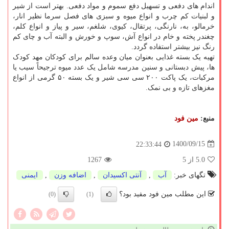
اندام های دفعی و تسهیل دفع سموم و مواد دفعی. بهتر است از شیر
و لبنیات کم چرب و انواع میوه و سبزی های فصل سرما نظیر انار،
خرمالو، به، نارنگی، پرتقال، کیوی، شلغم، سیر و پیاز و انواع کلم،
چغندر پخته و خام در انواع آش، سوپ و خورش و البته آب و چای کم
رنگ نیز بیشتر استفاده گردد.
تهیه یک بسته غذایی بعنوان میان وعده سالم برای کودکان مهد کودک
ها، پیش دبستانی و سنین مدرسه شامل یک عدد میوه ترجیحاً سیب یا
مرکبات، یک پاکت ۲۰۰ سی سی شیر و یک بسته ۵۰ گرمی از انواع
مغزهای تازه و بی نمک.
منبع:
مین فود
1400/09/15
22:33:44
5.0
از 5
1267
تگهای خبر:
آب
,
آنتی اكسیدان
,
اضافه وزن
,
ایمنی
این مطلب مین فود مفید بود؟
(0)
(1)