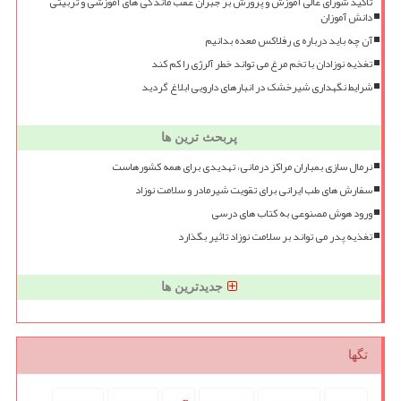
تأکید شورای عالی آموزش و پرورش بر جبران عقب ماندگی های آموزشی و تربیتی
دانش آموزان
آن چه باید درباره ی رفلاکس معده بدانیم
تغذیه نوزادان با تخم مرغ می تواند خطر آلرژی را کم کند
شرایط نگهداری شیرخشک در انبارهای دارویی ابلاغ گردید
پربحث ترین ها
نرمال سازی بمباران مراکز درمانی، تهدیدی برای همه کشورهاست
سفارش های طب ایرانی برای تقویت شیرمادر و سلامت نوزاد
ورود هوش مصنوعی به کتاب های درسی
تغذیه پدر می تواند بر سلامت نوزاد تاثیر بگذارد
جدیدترین ها
تگها