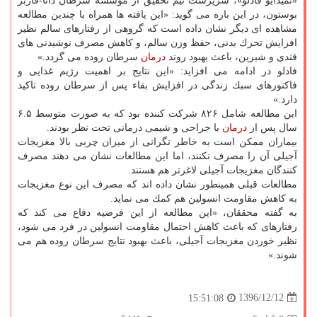
«تمیدایو فادلو»، سرپرست تیم تحقیق از موسسه سرطان دانا-فاربر
بوستون، در این باره می گوید: «این یافته ها همراه با چندین مطالعه
مشاهده ای دیگر نشان داده است كه گروهی از رفتارهای سالم نظیر
افزایش تحرك بدنی، حفظ وزن سالم، و كاهش مصرف نوشیدنی های
قندی و شیرین، باعث بهبود روند
درمان
سرطان روده می گردد.»
فادلو در ادامه می افزاید: «این نتایج بر اهمیت رژیم غذایی و
فاكتورهای سبك زندگی در افزایش بقاء پس از سرطان روده تاكید
دارد.»
این مطالعه شامل ۸۲۶ شركت كننده بود كه به صورت متوسط ۶.۵
سال پس از
درمان
با جراحی و شیمی درمانی تحت نظر بودند.
بیماران ممكن است به خاطر نگرانی از میزان چربی بالا مغزیجات
آجیلی آن را مصرف نكنند، اما این مطالعات نشان می دهند مصرف
كنندگان مغزیجات آجیلی لاغرتر هم هستند.
مطالعات قبلی همینطور نشان داده اند كه مصرف این نوع مغزیجات
به كاهش مقاومت انسولین هم كمك می نماید.
به گفته محققان، «این مطالعه از این فرضیه دفاع می كند كه
رفتارهای كه باعث كاهش احتمال مقاومت انسولین در فرد می شود،
نظیر خوردن مغزیجات آجیلی، باعث بهبود نتایج سرطان روده هم می
شوند.»
1396/12/12
15:51:08