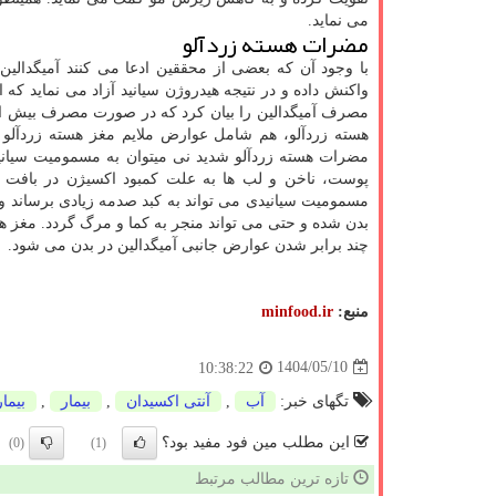
می نماید.
مضرات هسته زردآلو
با وجود آن که بعضی از محققین ادعا می کنند آمیگدالین
واکنش داده و در نتیجه هیدروژن سیانید آزاد می نماید که
مصرف آمیگدالین را بیان کرد که در صورت مصرف بیش از ا
هسته زردآلو، هم شامل عوارض ملایم مغز هسته زردآلو
مضرات هسته زردآلو شدید نی میتوان به مسمومیت سیانی
پوست، ناخن و لب ها به علت کمبود اکسیژن در بافت می
بدن شده و حتی می تواند منجر به کما و مرگ گردد. مغز ه
چند برابر شدن عوارض جانبی آمیگدالین در بدن می شود.
منبع:
minfood.ir
1404/05/10
10:38:22
تگهای خبر:
آب
,
آنتی اكسیدان
,
بیمار
,
بیما
این مطلب مین فود مفید بود؟
(0)
(1)
تازه ترین مطالب مرتبط