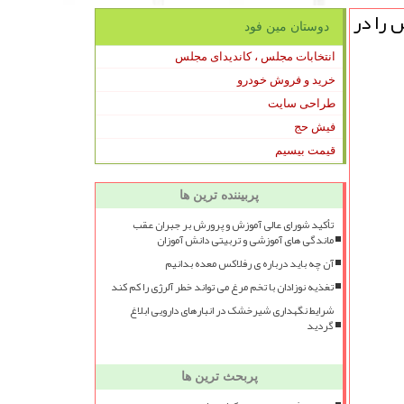
 را در
دوستان مین فود
انتخابات مجلس ، کاندیدای مجلس
خرید و فروش خودرو
طراحی سایت
فیش حج
قیمت بیسیم
پربیننده ترین ها
تأکید شورای عالی آموزش و پرورش بر جبران عقب
ماندگی های آموزشی و تربیتی دانش آموزان
آن چه باید درباره ی رفلاکس معده بدانیم
تغذیه نوزادان با تخم مرغ می تواند خطر آلرژی را کم کند
شرایط نگهداری شیرخشک در انبارهای دارویی ابلاغ
گردید
پربحث ترین ها