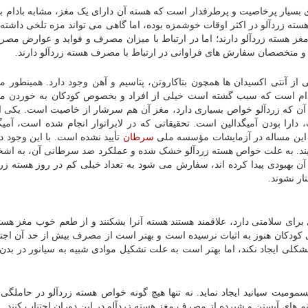
ی بسیار پرخاصیت و پرطرفدار است که هسته آن دارای یک مغز، مشابه بادام بو
ته زردآلو در اکثر اوقات خوشمزه بوده، اما گاهی می تواند مزه تلخی داشته 
ز هسته زردآلو دارند؛ اما در ارتباط با میزان مصرف و فواید و عوارض مص
 و متخصصان سفارش های فراوانی در ارتباط با مصرف هسته زردآلو دارند.
یزان زیادی فیبر، ویتامین C، ویتامین A، انواعی از آنتی اکسیدان ها همچون بتاکاروتن، پتاسیم و آهن وجود دارد. همین
دام است که سبب گشته است خیلی از افراد و بخصوص کودکان به خوردن م
لت آن که زردآلو خواص بسیاری دارد، مغز آن هم سرشار از خاصیت است. یکی 
را بودن آمیگدالین است. تحقیقاتی که در لابراتوار انجام شده است، آمیگد
ا این مساله در آزمایشات مؤسسه ملی
سرطان
تأیید نشده است. با این وجود 
ایند. به علت خواص هسته زردآلو خشک شده و عملکرد ضد سرطانی آن، به اش
از آن بهبودی پیدا کرده اند، سفارش می شود به تعداد خیلی کم در روز هسته زر
ر نشوند.
رای سلامتی دارد، علاقمند هستند هسته آنرا بشکنند و از طعم خوب مغز هسته
ای کودکان هنوز به اثبات نرسیده است و بهتر است از مصرف بیش از حد آن اجتن
ای بزرگسالان مشکلی ایجاد نکند، اما بهتر است به علت تشکیل موادی شبیه به سیانور در بد
سمومیت سیانید ایجاد نماید. نه تنها هیچ گونه خواص هسته زردآلو در حاملگی
های آبستن و شیرده از مصرف مغز هسته زردآلو در این دوران اجتناب کنند.