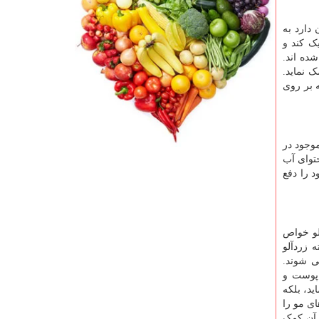
د امکان دارد به
ک کند و
ده اند.
 نماید.
ه بر روی
وجود در
توای آب
 را دفع
لو خواص
 زردآلو
ی شوند.
 پوست و
د، بلکه
برای مو است که به علت وجود ویتامین A، فولیکول های مو را
ظ رطوبت آن کمک