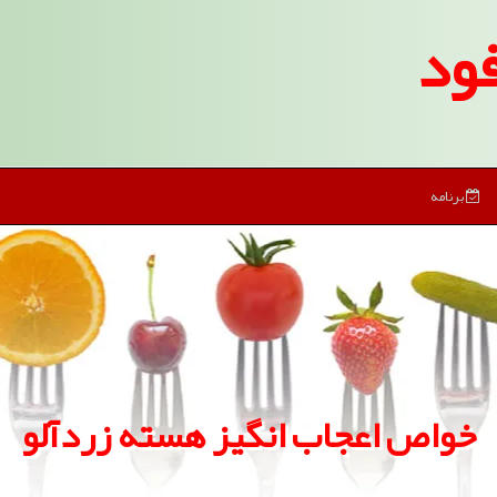
ود
برنامه
خواص اعجاب انگیز هسته زردآلو