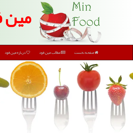
مین ف
صفحه نخست
مطالب مین فود
درباره مین فود