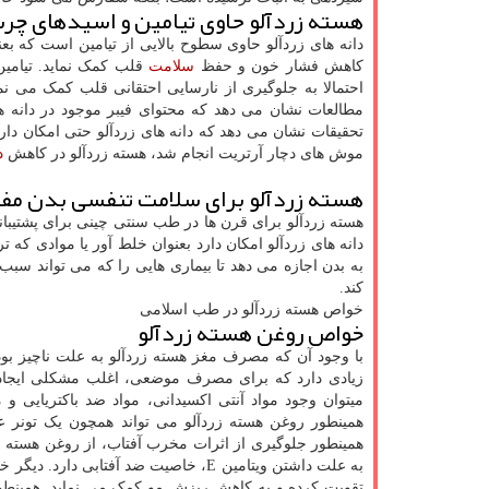
هسته زردآلو حاوی تیامین و اسیدهای چرب امگا
کاهش فشار خون و حفظ
سلامت
قلب کمک نماید. تیامین
احتمالا به جلوگیری از نارسایی احتقانی قلب کمک می نما
مطالعات نشان می دهد که محتوای فیبر موجود در دانه ها 
تحقیقات نشان می دهد که دانه های زردآلو حتی امکان دارد
موش های دچار آرتریت انجام شد، هسته زردآلو در کاهش
د
هسته زردآلو برای سلامت تنفسی بدن مف
هسته زردآلو برای قرن ها در طب سنتی چینی برای پشتیبا
دانه های زردآلو امکان دارد بعنوان خلط آور یا موادی که 
به بدن اجازه می دهد تا بیماری هایی را که می تواند س
کند.
خواص هسته زردآلو در طب اسلامی
خواص روغن هسته زردآلو
با وجود آن که مصرف مغز هسته زردآلو به علت ناچیز 
زیادی دارد که برای مصرف موضعی، اغلب مشکلی ایجاد
میتوان وجود مواد آنتی اکسیدانی، مواد ضد باکتریایی
همینطور روغن هسته زردآلو می تواند همچون یک تونر
همینطور جلوگیری از اثرات مخرب آفتاب، از روغن هسته زر