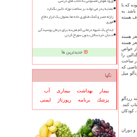
ورود هوش مصنوعی به کتاب های درسی
ده که با
تغذیه پدر می تواند بر سلامت نوزاد تاثیر بگذارد
باشد. به
زلزله مصر و کمک فناوری داده ها بعنوان یک ابزار دفاع
رف هسته
فوری
ابداع یک شیوه درمانی کم هزینه برای درمان پوسیدگی
دندان خردسالان بدون سوراخ کردن
طور مغز هسته
غز هسته
از خواص
جدیدترین ها
الین را
در ساخت
خاصی که
دآلو میل
تگها
بیمار
بهداشت
بیماری
آب
 زردآلو
پزشك
برنامه
رپورتاژ
ایمنی
اب کنند.
ن، کودکان
 و دوران