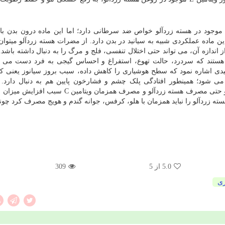
 موجود در هسته زردآلو خواص ضد سرطانی دارد؛ اما این ماده درون بدن با آ
 این ماده عملکردی شبیه به سیانید در بدن دارد. از مضرات هسته زردآلو میتو
ندازه آن، می تواند حتی اختلال تنفسی، فلج و مرگ را به دنبال داشته باشد
 هستند که سردرد، حالت تهوع، استفراغ و احساس گیجی به فرد دست می د
دی اشاره نمود که سطح هوشیاری را کاهش داده، سبب بروز سیانوز یعنی ک
 شود؛ همینطور افتادگی پلک چشم و فشارخون پایین هم به دنبال دارد. 
مسمومیت سیانیدی می تواند به کبد صدمه زیادی برساند و حتی مصرف هسته زردآلو و مصرف همزمان و
سته زردآلو را نباید همزمان با هلو، کرفس، جوانه گندم و هویج مصرف کرد چو
5.0
از 5
309
ری