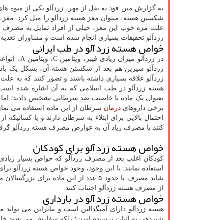
به گزارش مین فود به نقل از مهر، زردآلو یکی از میوه ها
شکستن هسته، میتوان مغز هسته زردآلو را میل کرد. مغز هس
علت مزه خوب این مغز، خیلی از افراد تمایل به مصرف مغ
زردآلو تحقیقات بسیاری انجام شده است و مشاوران تغذیه
خواص هسته زردآلو در طب ایرانی
در زردآلو م
زردآلو شیرین هم بعد از شکستن هسته آن، بشکل یک با
زردآلو علاقه بسیاری داشته باشند و تصور کنند که به ع
هسته زردآلو در طب اسلامی که به آن اشاره شده است، دا
بعنوان یک ماده با خاصیت ضد سرطانی تشخیص دادند؛ ام
برخی داروهای
درمان
سرطان از این ماده استفاده می نم
احتمال بالایی برای ابتلاء به سرطان دارند و یا کسانیکه 
کنند با مصرف زیاد آن به عوارض مصرف هسته زردآلو گرفتا
خواص هسته زردآلو برای کودکان
کودکان اغلب بعد از مصرف زردآلو که خواص بسیار زیادی ب
استفاده نمایند. با این وجود، وجود خواص هسته زردآلو بر
شاید مصرف تا حدود ۵ عدد از این ماده بر
از مصرف هسته زردآلو اجتناب کنند.
خواص هسته زردآلو در بارداری
هسته زردآلو دارای آمیگدالین است و بنابراین می تواند م
شیردهی به اثبات نرسیده است؛ بلکه سفارش می شود خانم 