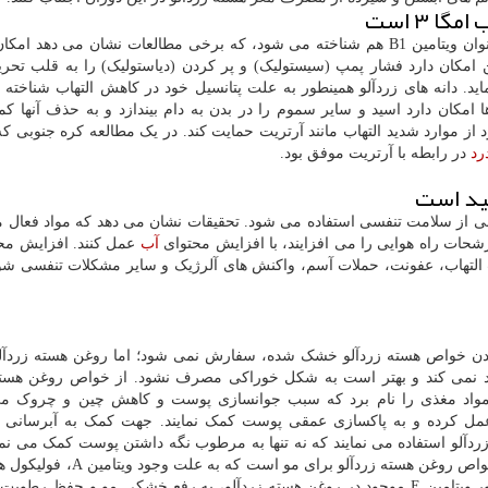
 ۳ است
دانه های زردآلو حاوی سطوح بالایی از تیامین است که بعنوان ویتامین B1 هم شناخته می شود، که برخی مطالعات نشان می ده
 امکان دارد فشار پمپ (سیستولیک) و پر کردن (دیاستولیک) را به قلب تحری
ید. دانه های زردآلو همینطور به علت پتانسیل خود در کاهش التهاب شناخته ش
امکان دارد اسید و سایر سموم را در بدن به دام بیندازد و به حذف آنها کمک
 از موارد شدید التهاب مانند آرتریت حمایت کند. در یک مطالعه کره جنوبی ک
رد
در رابطه با آرتریت موفق بود.
ید است
نی از سلامت تنفسی استفاده می شود. تحقیقات نشان می دهد که مواد فعال م
ترشحات راه هوایی را می افزایند، با افزایش محتوای
آب
عمل کنند. افزایش مح
بب التهاب، عفونت، حملات آسم، واکنش های آلرژیک و سایر مشکلات تنفسی شود
بودن خواص هسته زردآلو خشک شده، سفارش نمی شود؛ اما روغن هسته زردآ
 نمی کند و بهتر است به شکل خوراکی مصرف نشود. از خواص روغن هسته
 و مواد مغذی را نام برد که سبب جوانسازی پوست و کاهش چین و چروک م
 عمل کرده و به پاکسازی عمقی پوست کمک نمایند. جهت کمک به آبرسانی
دآلو استفاده می نمایند که نه تنها به مرطوب نگه داشتن پوست کمک می نمای
به علت داشتن ویتامین E، خاصیت ضد آفتابی دارد. دیگر خواص روغن هسته زردآلو 
تقویت کرده و به کاهش ریزش مو کمک می نماید. همینطور ویتامین E موجود در روغن هسته زردآلو، به رفع خشکی مو و حف