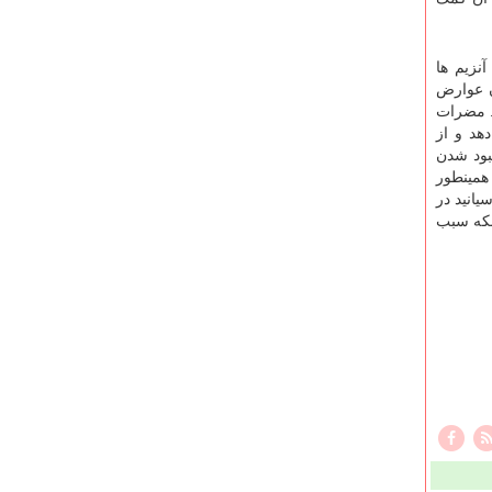
نزیم ها
ان عوارض
. مضرات
هد و از
بود شدن
همینطور
یتامین C سبب افزایش میزان سیانید در
نکه سبب