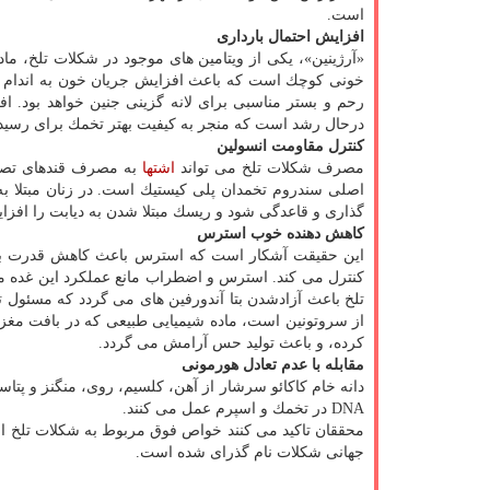
است.
افزایش احتمال بارداری
«آرژینین»، یكی از ویتامین های موجود در شكلات تلخ، ما
خونی كوچك است كه باعث افزایش جریان خون به اندام تح
رحم و بستر مناسبی برای لانه گزینی جنین خواهد بود. اف
درحال رشد است كه منجر به كیفیت بهتر تخمك برای رسیدن 
كنترل مقاومت انسولین
مصرف شكلات تلخ می تواند
اشتها
به مصرف قندهای تصفی
اصلی سندروم تخمدان پلی كیستیك است. در زنان مبتلا به
گذاری و قاعدگی شود و ریسك مبتلا شدن به دیابت را افزا
كاهش دهنده خوب استرس
این حقیقت آشكار است كه استرس باعث كاهش قدرت بار
كنترل می كند. استرس و اضطراب مانع عملكرد این غده 
تلخ باعث آزادشدن بتا آندورفین های می گردد كه مسئول
از سروتونین است، ماده شیمیایی طبیعی كه در بافت مغ
كرده، و باعث تولید حس آرامش می گردد.
مقابله با عدم تعادل هورمونی
دانه خام كاكائو سرشار از آهن، كلسیم، روی، منگنز و پتا
DNA در تخمك و اسپرم عمل می كنند.
جهانی شكلات نام گذرای شده است.