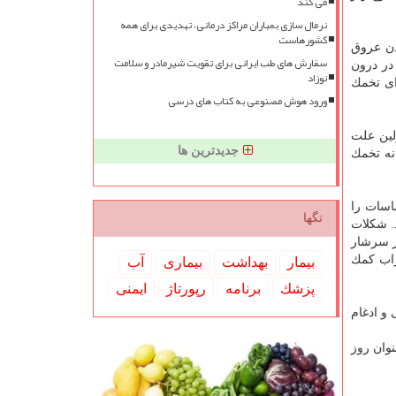
می کند
نرمال سازی بمباران مراکز درمانی، تهدیدی برای همه
کشورهاست
دن عروق
سفارش های طب ایرانی برای تقویت شیرمادر و سلامت
در درون
نوزاد
ای تخمك
ورود هوش مصنوعی به کتاب های درسی
لین علت
جدیدترین ها
نه تخمك
سات را
تگها
. شكلات
ر سرشار
راب كمك
بیمار
بهداشت
بیماری
آب
پزشك
برنامه
رپورتاژ
ایمنی
 و ادغام
 شكلات شیری و شكلات سفید چنین خواصی ندارند. ۷ ژوئیه (۱۶ تیر) بعنوان روز