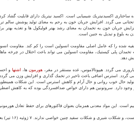
ده ساختاری اكسیدنیتریك شیمیایی است. اكسید نیتریك دارای قابلیت گشاد كر
تانی می گردد. افزایش جریان خون به رحم به معنای تولید پوشش سالم تر 
زایش جریان خون به تخمدان به معنای رشد بهتر فولیكول ها و تغذیه بهتر بر
به بلوغ و تبدیل به جنین است.
ه شده را كه عامل اصلی مقاومت انسولین است را كم كند. مقاومت انسو
 تخمدان پلی كیستیك، مقاومت انسولین می تواند باعث اختلال در چرخه ماها
یش دهد.
وری می گردد. هیپوتالاموس، غده مستقر در مغر،
هورمون
ها،
اشتها
و احسا
می گردد. استرس اضافی باعث تاخیر در تخمك گذاری و افزایش وزن می گردد
 تولید حال خوب روانی و حال آرام و كاهش استرس است. این شكلات همینطو
ز وجود دارد. سروتونین هم دارای خواص ضدافسردگی بوده كه به كاهش اضط
سیم است. این مواد معدنی همزمان بعنوان فاكتورهای برای حفظ تعادل هورمونی
محققان تاكید می كنند خواص فوق مربوط به شكلات تلخ است، و