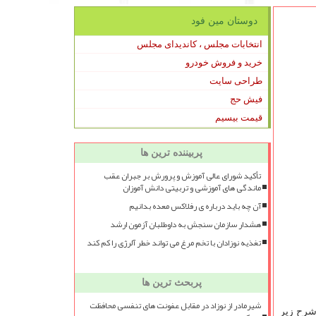
دوستان مین فود
انتخابات مجلس ، کاندیدای مجلس
خرید و فروش خودرو
طراحی سایت
فیش حج
قیمت بیسیم
پربیننده ترین ها
تأکید شورای عالی آموزش و پرورش بر جبران عقب
ماندگی های آموزشی و تربیتی دانش آموزان
آن چه باید درباره ی رفلاکس معده بدانیم
هشدار سازمان سنجش به داوطلبان آزمون ارشد
تغذیه نوزادان با تخم مرغ می تواند خطر آلرژی را کم کند
پربحث ترین ها
شیرمادر از نوزاد در مقابل عفونت های تنفسی محافظت
شرح زیر