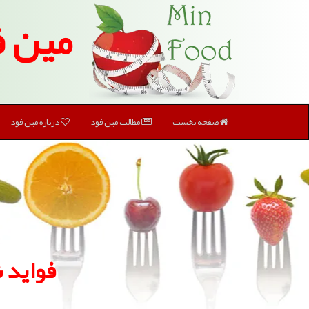
مین ف
صفحه نخست
مطالب مین فود
درباره مین فود
فواید 