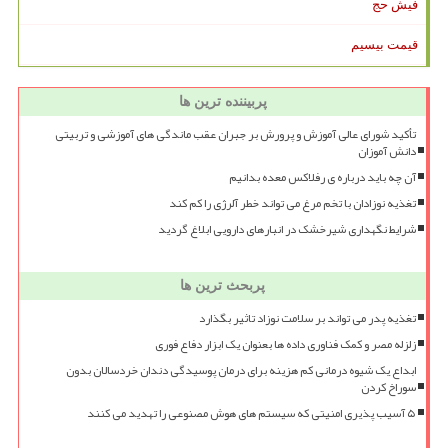
فیش حج
قیمت بیسیم
پربیننده ترین ها
تأکید شورای عالی آموزش و پرورش بر جبران عقب ماندگی های آموزشی و تربیتی
دانش آموزان
آن چه باید درباره ی رفلاکس معده بدانیم
تغذیه نوزادان با تخم مرغ می تواند خطر آلرژی را کم کند
شرایط نگهداری شیرخشک در انبارهای دارویی ابلاغ گردید
پربحث ترین ها
تغذیه پدر می تواند بر سلامت نوزاد تاثیر بگذارد
زلزله مصر و کمک فناوری داده ها بعنوان یک ابزار دفاع فوری
ابداع یک شیوه درمانی کم هزینه برای درمان پوسیدگی دندان خردسالان بدون
سوراخ کردن
۵ آسیب پذیری امنیتی که سیستم های هوش مصنوعی را تهدید می کنند