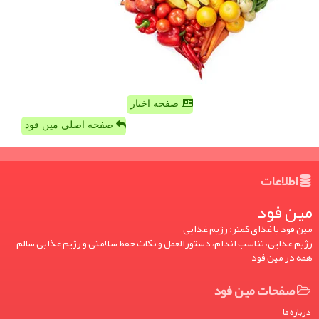
صفحه اخبار
صفحه اصلی مین فود
اطلاعات
مین فود
مین فود یا غذای کمتر: رژیم غذایی
رژیم غذایی، تناسب اندام، دستورالعمل و نکات حفظ سلامتی و رژیم غذایی سالم
همه در مین فود
صفحات مین فود
درباره ما