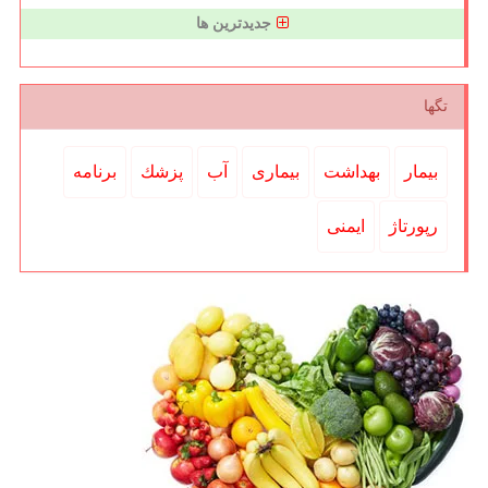
جدیدترین ها
تگها
بیمار
بهداشت
بیماری
آب
پزشك
برنامه
رپورتاژ
ایمنی