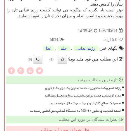
شان را كاهش دهند.
بهتر است یاد بگیرید كه چگونه می توانید كیفیت رژیم غذایی تان را
بهبود بخشیده و تناسب اندام و میزان تحرك تان را تقویت نمایید.
1397/05/14
14:35:46
5.0
از 5
5034
تگهای خبر:
رژیم غذایی
,
علم
,
غذا
این مطلب مین فود مفید بود؟
(0)
(1)
تازه ترین مطالب مرتبط
زلزله مصر و کمک فناوری داده ها بعنوان یک ابزار دفاع فوری
ابداع آزمایشی جدید برای پیشبینی بیماری تحلیل عضلات
محصولات اصلاح ژنتیکی در چه صورت حلال خواهند بود
خدمه فضاپیمای سایوز MS-۲۹ به ایستگاه فضایی بین المللی رسیدند
نظرات بینندگان در مورد این مطلب
نظر شما در مورد این مطلب