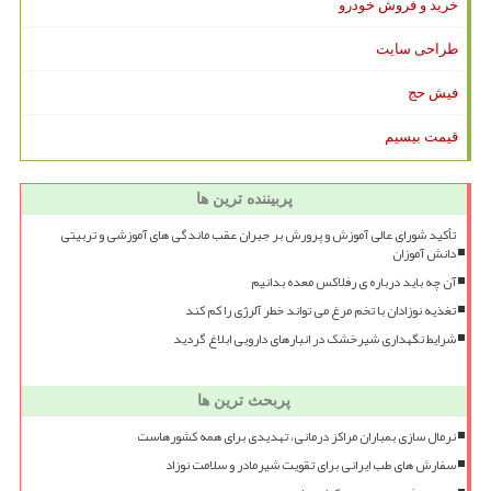
خرید و فروش خودرو
طراحی سایت
فیش حج
قیمت بیسیم
پربیننده ترین ها
تأکید شورای عالی آموزش و پرورش بر جبران عقب ماندگی های آموزشی و تربیتی
دانش آموزان
آن چه باید درباره ی رفلاکس معده بدانیم
تغذیه نوزادان با تخم مرغ می تواند خطر آلرژی را کم کند
شرایط نگهداری شیرخشک در انبارهای دارویی ابلاغ گردید
پربحث ترین ها
نرمال سازی بمباران مراکز درمانی، تهدیدی برای همه کشورهاست
سفارش های طب ایرانی برای تقویت شیرمادر و سلامت نوزاد