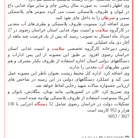
وی اظهار داشت: به صورت مثال ریختن چای و سایر مواد غذایی داغ
در لیوان و ظروف پلاستیكی سبب می گردد منومر های پلاستیكی
سمی و
سرطان
زا به داخل چای نفوذ كنند.
میری اضافه كرد: ممنویت ظروف پلاستیكی و بطری های
آب
معدنی
در كارگروه
سلامت
و امنیت مواد غذایی استان خراسان رضوی در 27
مرداد ماه امسال به تصویب رسید كه پس از یك فرصت چند ماهه از
آغاز دی ماه عملیاتی شد.
رئیس دبیرخانه كارگروه تخصصی
سلامت
و امنیت غذایی استان
خراسان رضوی افزود: بر طبق این مصوبه از این پس ادارات و
دستگاههای دولتی استان اجازه استفاده از ظروف یكبار مصرف و هم
چنین بطریهای
آب
معدنی را ندارند.
وی اضافه كرد: اداره كل محیط زیست بعنوان ناظر این مصوبه عمل
می كند و عملكرد دستگاههای دولتی در این زمینه در شاخص های
ارزیابی جشنواره سالانه شهید رجایی لحاظ خواهد شد.
وی تصریح كرد: الان در كشورهایی مانند یونان، بنگلادش، تایوان و
آمریكا ممنوعیت استفاده از ظروف پلاستیكی نهادینه شده است.
تشكیلات دولت در خراسان رضوی شامل 52
دستگاه
اجرایی با 130
هزار و 952 كارمند است.
3027 / 6053
1397/10/09