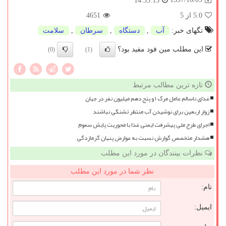
14:33:13
5.0
از 5
4651
تگهای خبر:
آب
,
دستگاه
,
سرطان
,
سلامت
این مطلب مین فود مفید بود؟
(0)
(1)
تازه ترین مطالب مرتبط
غذای ناسالم عامل مرگ ۱ و پنج دهم میلیون نفر در جهان
زوار اربعین برای نوشیدن آب منتظر تشنگی نباشند
اجرای طرح ملی پیشرفت ایمنی غذا با محوریت پایش سموم
هشدار متخصص گوارش نسبت به عوارض پنهان گرمازدگی
نظرات بینندگان در مورد این مطلب
نظر شما در مورد این مطلب
نام:
ایمیل: