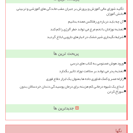
تأکید شورای عالی آموزش و پرورش بر جبران عقب ماندگی های آموزشی و تربیتی
دانش آموزان
آن چه باید درباره ی رفلاکس معده بدانیم
تغذیه نوزادان با تخم مرغ می تواند خطر آلرژی را کم کند
شرایط نگهداری شیرخشک در انبارهای دارویی ابلاغ گردید
پربحث ترین ها
ورود هوش مصنوعی به کتاب های درسی
تغذیه پدر می تواند بر سلامت نوزاد تاثیر بگذارد
زلزله مصر و کمک فناوری داده ها بعنوان یک ابزار دفاع فوری
ابداع یک شیوه درمانی کم هزینه برای درمان پوسیدگی دندان خردسالان بدون
سوراخ کردن
جدیدترین ها
تگها