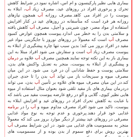
بیماری هایی نظیر پاركینسون و ام اس، اشاره نمود.در شرایط كاهش
تحرك و پرخوری افراد در روزهای عید، مصرف زیاد
آب
، ابتلاء به
یبوست را در افراد می كاهد.مصرف روزانه
آب
همچون نیازهای
روزانه هر فرد است كه متأسفانه در روزهای عید در كنار افزایش
استفاده از مواد مضر، چون شیرینی و آجیل، مصرف
آب
كاهش یافته
و سلامتی بدن را به خطر می اندازد.یبوست همچون عوارض كمبود
مصرف
آب
است كه معمولاً در روزهای نوروز با جایگزینی مواد غیر
مفید در افراد بروز می كند؛ بدین سبب تنها چاره پیشگیری از ابتلاء به
یبوست مصرف زیاد
آب
است و سفارش می شود افراد مبتلا به این
بیماری باز به این نكته توجه نمایند.همچنین مصرف
آب
علاوه بر
درمان
و پیشگیری از ابتلاء به یبوست، منجر به تعدیل واكنش های بدن،
سلامتی پوست و حفظ شادابی آن در فرد می شود. در این میان
مصرف میوه و سبزیجات باز می تواند
آب
بدن را تا حدی جبران
كند.در این میان مصرف میوه های علاوه بر تأمین
آب
بدن، می تواند
دردرمان بیماری های باز مفید تلقی شود بعنوان مثال استفاده از میوه
هایی نظیر كیوی، گلابی و آلو در رفع عارضه یبوست مفید می باشد كه
با عنایت به كاهش تحرك افراد در روزهای عید و افزایش ابتلاء به
یبوست، تاكید می شود افراد مصرف مداوم میوه و
آب
را در
برنامه
غذایی خود قرار دهند.پرخوری و عدم توجه به نوع مواد غذایی
مصرفی در روزهای عید بیشتر از دیگر موارد بروز می كند كه معمولاً
منجر به مسمومیت های غذایی می شود. در این شرایط مصرف
آب
بهترین روش برای دفع سموم از بدن بوده و از مسمومیت های