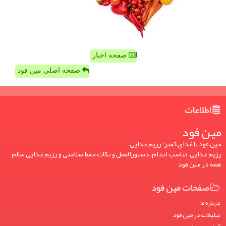
صفحه اخبار
صفحه اصلی مین فود
اطلاعات
مین فود
مین فود یا غذای کمتر: رژیم غذایی
رژیم غذایی، تناسب اندام، دستورالعمل و نکات حفظ سلامتی و رژیم غذایی سالم
همه در مین فود
صفحات مین فود
درباره ما
تبلیغات در مین فود