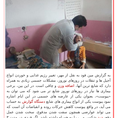
به گزارش مین فود به نقل از مهر، تغییر رژیم غذایی و خوردن انواع
آجیل ها و تنقلات در روزهای نوروز، مشكلات جسمی زیادی به همراه
دارد كه شایع ترین آنها،
اضافه وزن
و چاقی است. در این بین، برخی
بیماری ها نیاز در روزهای نوروز شایع تر می شود كه می توان به
«یبوست»، بعنوان یكی از عارضه های جسمی در این ایام اشاره
نمود.یبوست یكی از انواع بیماری های شایع
دستگاه
گوارش
به حساب
می آید، در واقع یبوست كاهش حركات روده و انقباضات آن است كه
می تواند عوارضی همچون سفت شدن مدفوع، سخت شدن عمل
دفع،
درد
شكمی و…، را به همراه داشته باشد. اگر فردی در مدت ۳