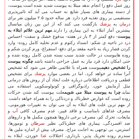
روز عمل دفع را انجام ندهد مبتلا به یبوست شدید شده است.یبوست،
از دسته بیماری های بسیار شایع به حساب می آید كه تاثیرپذیری
مستقیمی بر روی تغذیه فرد دارد. هر ساله حدود ۲.۵ میلیون نفر برای
درمان
به
پزشك
بازگشت می كنند كه از این بین زنان میانسال
بیشترین آمار ابتلاء به این بیماری را دارند.
مهم ترین علائم ابتلاء به
یبوست
- دفع كمتر از ۳ بار در هفته- مدفوع خشك و سفت- احساس
درد
در ناحیه ی شكم- انسداد ركتوم و عدم تخلیه كامل روده- وارد
كردن فشار زیاد به ناحیه مقعد برای دفع- استفراغ- ورم كردن شكم و
روده هایبوست در حالت شدید سبب بسته شدن كامل روده شده و
حتی امكان دارد فرد نیاز به عمل جراحی داشته باشد.
چگونه یبوست
را تشخیص دهیم
یبوست همراه با علائمی ظاهر می شود كه تشخیص
آنرا ساده تر خواهد كرد، اما در بعضی موارد
پزشك
برای تشخیص
قطعی و دریافت اطلاعاتی درباره علت ایجاد آن از روش های درمانی
مثل آزمایش خون، رادیوگرافی و كونولوسكوپی استفاده می
نماید.
چرا به یبوست مبتلا می شویم
علت یبوست كند شدن حركات
روده است كه عوارض خطرناك و دردناكی را به همراه خواهد داشت.
از مهم ترین علت های ابتلاء به آن می توان به تغییرات هورمونی،
مصرف غذاهای نامناسب و فاقد فیبر، عدم مصرف كافی
آب
و
مایعات، تحرك كم، مصرف برخی داروها همچون مكمل ها و داروهای
ضد افسردگی، بیماری های خطرناكی نظیر
سرطان
و تومورها،
استرس، بی توجهی به اجابت مزاج، مصرف بیش از اندازه ملین ها،
سندرم روده تحریك پذیر، بارداری، اختلالات
غذا
خوردن، ابتلاء به