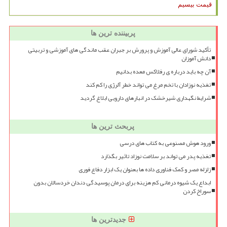
قیمت بیسیم
پربیننده ترین ها
تأکید شورای عالی آموزش و پرورش بر جبران عقب ماندگی های آموزشی و تربیتی
دانش آموزان
آن چه باید درباره ی رفلاکس معده بدانیم
تغذیه نوزادان با تخم مرغ می تواند خطر آلرژی را کم کند
شرایط نگهداری شیرخشک در انبارهای دارویی ابلاغ گردید
پربحث ترین ها
ورود هوش مصنوعی به کتاب های درسی
تغذیه پدر می تواند بر سلامت نوزاد تاثیر بگذارد
زلزله مصر و کمک فناوری داده ها بعنوان یک ابزار دفاع فوری
ابداع یک شیوه درمانی کم هزینه برای درمان پوسیدگی دندان خردسالان بدون
سوراخ کردن
جدیدترین ها