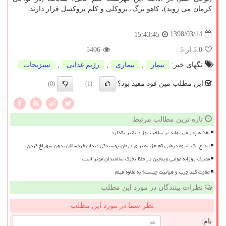
كرمان می روید)، كاهو برگ، بروكلی و كلم بروكسل قرار دارند.
1398/03/14
15:43:45
5.0
از 5
5406
تگهای خبر:
بیمار
,
بیماری
,
رژیم غذایی
,
سبزیجات
این مطلب مین فود مفید بود؟
(0)
(1)
تازه ترین مطالب مرتبط
تغذیه پدر می تواند بر سلامت نوزاد تاثیر بگذارد
ابداع یک شیوه درمانی کم هزینه برای درمان پوسیدگی دندان خردسالان بدون سوراخ کردن
مصرف روزانه مولتی ویتامین در حفظ تحرک سالمندان موثر است
تفاوت کبد چرب و هپاتیت چیست؟ به علاوه فیلم
نظرات بینندگان در مورد این مطلب
نظر شما در مورد این مطلب
نام: