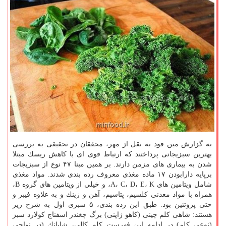
به گزارش مین فود به نقل از مهر، محققان در تحقیقی به بررسی
بهترین سبزیجاتی پرداختند كه ارتباط قوی ای با كاهش ریسك مبتلا
شدن به بیماری های مزمن دارند. بر همین مبنا ۴۷ نوع از سبزیجات
برپایه دارابودن ۱۷ ماده مغذی معروف رده بندی شدند. مواد مغذی
شامل ویتامین های A، C، D، E، K، و خیلی از ویتامین های گروه B،
همراه با مواد معدنی كلسیم، پتاسیم، آهن و زینك و به علاوه فیبر و
حتی پروتئین بود. طبق این رده بندی، ۵ سبزی اول به شرح زیر
هستند: شاهی كلم چینی (كاهو ژاپنی) برگ چغندر اسفناج كولارد سبز
(نوعی كلم) در ادامه این فهرست كلم كالی، شابانك (در نواحی