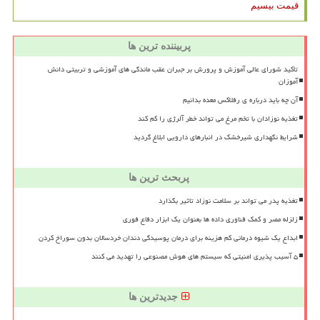
قیمت بیسیم
پربیننده ترین ها
تأکید شورای عالی آموزش و پرورش بر جبران عقب ماندگی های آموزشی و تربیتی دانش
آموزان
آن چه باید درباره ی رفلاکس معده بدانیم
تغذیه نوزادان با تخم مرغ می تواند خطر آلرژی را کم کند
شرایط نگهداری شیرخشک در انبارهای دارویی ابلاغ گردید
پربحث ترین ها
تغذیه پدر می تواند بر سلامت نوزاد تاثیر بگذارد
زلزله مصر و کمک فناوری داده ها بعنوان یک ابزار دفاع فوری
ابداع یک شیوه درمانی کم هزینه برای درمان پوسیدگی دندان خردسالان بدون سوراخ کردن
۵ آسیب پذیری امنیتی که سیستم های هوش مصنوعی را تهدید می کنند
جدیدترین ها