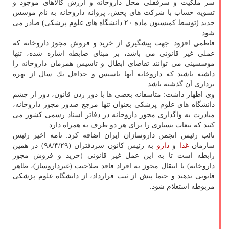
سر ملكیت و سرقفلی محل داروخانه و ارزش كالاهای موجود و
تسویه حساب با شركت های پخش، پروانه داروخانه به نام موسس
جدید (توسط كمیسیون ماده ۲۰ دانشگاه های علوم پزشكی) صادر می
شود.
فاطمی افزود: جهت پیشگیری از خرید و فروش مجوز داروخانه كه
عملی غیر قانونی می باشد، بر مبنای ضابطه اشاره شده، تنها
موسسینی می توانند تقاضای ابطال و تاسیس همزمان داروخانه را
داشته باشند كه داروخانه آنها تاسیس و حداقل یك سال از بهره
برداری آن گذشته باشد.
وی اظهار داشت: متاسفانه بعضی ها با دور زدن قانون، دور از چشم
دانشگاه های علوم پزشكی بعنوان تنها مرجع صدور مجوز داروخانه،
مبادرت به واگذاری مجوز داروخانه در دفاتر اسناد رسمی كشور می
كنند كه تبعات بسیاری را برای هر دو طرف به همراه دارد.
نائب رئیس انجمن داروسازان ایران اضافه كرد: نامه اخیر رئیس
سازمان
غذا
و
دارو
به رئیس كانون سردفتران (۹۸/۴/۲۹) در همین
رابطه است تا به این عمل غیر قانونی (خرید و فروش مجوز
داروخانه) یا انتقال مجوز به افراد فاقد صلاحیت (غیرداروساز)، ظاهر
قانونی ندهند و حتما پیش از ثبت قرارداد، از دانشگاه علوم پزشكی
مربوطه استعلام شود.