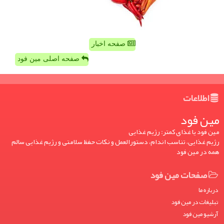
صفحه اخبار
صفحه اصلی مین فود
اطلاعات
مین فود
مین فود یا غذای کمتر: رژیم غذایی
رژیم غذایی، تناسب اندام، دستورالعمل و نکات حفظ سلامتی و رژیم غذایی سالم
همه در مین فود
صفحات مین فود
درباره ما
تبلیغات در مین فود
آرشیو مین فود