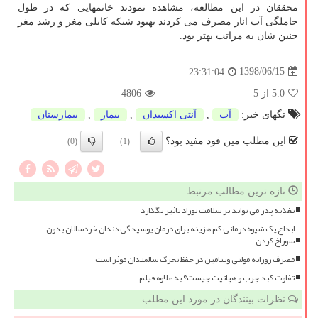
محققان در این مطالعه، مشاهده نمودند خانمهایی كه در طول
حاملگی آب انار مصرف می كردند بهبود شبكه كابلی مغز و رشد مغز
جنین شان به مراتب بهتر بود.
1398/06/15
23:31:04
5.0
از 5
4806
تگهای خبر:
آب
,
آنتی اكسیدان
,
بیمار
,
بیمارستان
این مطلب مین فود مفید بود؟
(0)
(1)
تازه ترین مطالب مرتبط
تغذیه پدر می تواند بر سلامت نوزاد تاثیر بگذارد
ابداع یک شیوه درمانی کم هزینه برای درمان پوسیدگی دندان خردسالان بدون
سوراخ کردن
مصرف روزانه مولتی ویتامین در حفظ تحرک سالمندان موثر است
تفاوت کبد چرب و هپاتیت چیست؟ به علاوه فیلم
نظرات بینندگان در مورد این مطلب