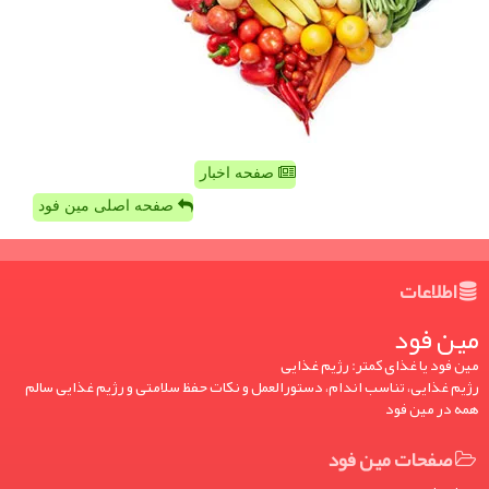
صفحه اخبار
صفحه اصلی مین فود
اطلاعات
مین فود
مین فود یا غذای کمتر: رژیم غذایی
رژیم غذایی، تناسب اندام، دستورالعمل و نکات حفظ سلامتی و رژیم غذایی سالم
همه در مین فود
صفحات مین فود