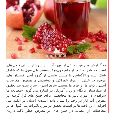
به گزارش مین فود به نقل از مهر،
آب
انار سرشار از پلی فنول های
است كه قادر به عبور از مانع خون-مغز هستند. پلی فنول ها كه شامل
تانیك اسید و اِلاگیتانین ها هستند بخشی از گروه آنتی اكسیدان های
موجود در خیلی از مواد خوراكی و نوشیدنی ها همچون مغزیجات
آجیلی، توت ها، و چای ها هستند. «تری ایندر»، سرپرست تیم تحقیق
از بیمارستان بریگام و زنان آمریكا، در اینباره می گوید: «مطالعه ما
شواهدی در مورد تاثیرات محافظتی برای جنین های قرارگرفته در
معرض آب انار در رحم را نشان داده است.» ایشان در ادامه می
افزاید: «این یافته ها بر اهمیت تحقیق در مورد تاثیرات پلی فنول ها در
محافظت از اعصاب در جنین های در معرض خطر تاكید دارد.»