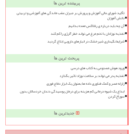
پربیننده ترین ها
تأکید شورای عالی آموزش و پرورش بر جبران عقب ماندگی های آموزشی و تربیتی
دانش آموزان
آن چه باید درباره ی رفلاکس معده بدانیم
تغذیه نوزادان با تخم مرغ می تواند خطر آلرژی را کم کند
شرایط نگهداری شیرخشک در انبارهای دارویی ابلاغ گردید
پربحث ترین ها
ورود هوش مصنوعی به کتاب های درسی
تغذیه پدر می تواند بر سلامت نوزاد تاثیر بگذارد
زلزله مصر و کمک فناوری داده ها بعنوان یک ابزار دفاع فوری
ابداع یک شیوه درمانی کم هزینه برای درمان پوسیدگی دندان خردسالان بدون
سوراخ کردن
جدیدترین ها