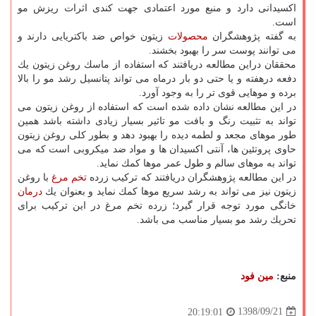
اكسیدانی دارد و منبع مورد اعتمادی جهت كندی اثرات ریزش مو
است.
به گفته پژوهشگران
محصولات
زیتون خواص ضد باكتریایی دارند و
می توانند پوست سر را بهبود بخشند.
محققان دراین مطالعه دریافتند كه استفاده از ماسك روغن زیتون یك
دفعه درهفته و یا حتی دو بار درماه می تواند پتانسیل رشد مو را بالا
برده و موهایی قوی تر را به وجود آورد.
در این مطالعه نشان داده شده است كه استفاده از روغن زیتون می
تواند به تثبیت رنگ و بافت مو تاثیر بسیار زیادی داشته باشد همین
طور موهای مجعد و لطمه دیده را بهبود دهد و بطور كلی روغن زیتون
حاوی پروتئین ها، آنتی اكسیدان ها و مواد ضد میكروبی است كه می
تواند به موهای سالم و طول عمر موها كمك نماید.
در این مطالعه پژوهشگران دریافتند كه تركیب زرده
تخم مرغ
با روغن
زیتون نیز می تواند به رشد سریع موها كمك نماید و بعنوان یك
درمان
خانگی مورد توجه قرار گیرد؛ زرده تخم مرغ در این تركیب برای
تحریك رشد مو بسیار مناسب می باشد.
منبع:
مین فود
1398/09/21
20:19:01