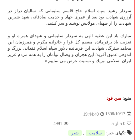
سردار رشید سپاه اسلام حاج قاسم سلیمانی كه سالیان دراز در
آرزوی شهادت بود بعد از عمری جهاد و خدمت صادقانه، شهد شیرین
شهادت را از صهبای مولایش نوشید و سر كشید.
مبارك باد این عطیه الهی به سردار سلیمانی و شهدای همراه او و
تعزیت باد برفرمانده معظم كل قوا و خانواده مكرم و همرزمان این
مجاهد سترگ، شهادت این فرمانده دلاور سپاه اسلام فقدانی بزرگ و
اندوهی عمیق آفرید؛ این هجران و وصال توأمان را به همه مردم عزیز
ایران اسلامی تبریك و تسلیت عرض می نماییم.»
منبع:
مین فود
1398/10/13
19:44:40
5.0
از 5
4991
تگهای خبر:
سلامت
,
شیر