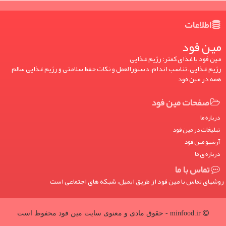
اطلاعات
مین فود
مین فود یا غذای کمتر: رژیم غذایی
رژیم غذایی، تناسب اندام، دستورالعمل و نکات حفظ سلامتی و رژیم غذایی سالم
همه در مین فود
صفحات مین فود
درباره ما
تبلیغات در مین فود
آرشیو مین فود
درباره ی ما
تماس با ما
روشهای تماس با مین فود از طریق ایمیل، شبکه های اجتماعی است
minfood.ir - حقوق مادی و معنوی سایت مین فود محفوظ است