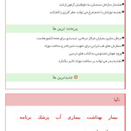
هشدار سازمان سنجش به داوطلبان آزمون ارشد
تغذیه نوزادان با تخم مرغ می تواند خطر آلرژی را کم کند
پربحث ترین ها
نرمال سازی بمباران مراکز درمانی، تهدیدی برای همه کشورهاست
سفارش های طب ایرانی برای تقویت شیرمادر و سلامت نوزاد
ورود هوش مصنوعی به کتاب های درسی
تغذیه پدر می تواند بر سلامت نوزاد تاثیر بگذارد
جدیدترین ها
تگها
بیمار
بهداشت
بیماری
آب
پزشك
برنامه