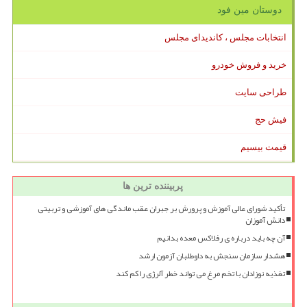
دوستان مین فود
انتخابات مجلس ، کاندیدای مجلس
خرید و فروش خودرو
طراحی سایت
فیش حج
قیمت بیسیم
پربیننده ترین ها
تأکید شورای عالی آموزش و پرورش بر جبران عقب ماندگی های آموزشی و تربیتی
دانش آموزان
آن چه باید درباره ی رفلاکس معده بدانیم
هشدار سازمان سنجش به داوطلبان آزمون ارشد
تغذیه نوزادان با تخم مرغ می تواند خطر آلرژی را کم کند