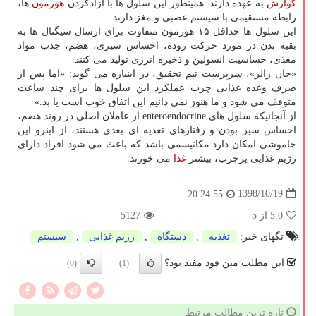
گوارش
به عهده دارند. همینطور این سلول ها با آزادكردن
هورمون
ها،
رابطه مستقیمی با سیستم عصبی و مغز دارند.
این سلول ها حداقل ۱۵ هورمون متفاوت برای ارسال سیگنال ها به
بقیه بدن در مورد حركت روده، احساس سیری، هضم، جذب مواد
مغذی، حساسیت انسولین و ذخیره انرژی تولید می كنند.
«جان رالز»، سرپرست تیم تحقیق، در اینباره می گوید: «اما پس از
صرف وعده غذایی چرب عملكرد این سلول ها برای چند ساعت
متوقف می شود و ما هنوز نمی دانیم این اتفاق خوب است یا بد.»
از آنجائیكه سلول های enteroendocrine از عاملان اصلی در روند هضم،
احساس سیر بودن و رفتارهای تغذیه ای بعدی هستند، از اینرو این
خاموشی امكان دارد مكانیسمی باشد كه باعث می شود افراد دارای
رژیم غذایی پرچرب، بیشتر
غذا
می خورند.
1398/10/19
20:24:55
5.0
از 5
5127
تگهای خبر:
تغذیه
,
دستگاه
,
رژیم غذایی
,
سیستم
این مطلب مین فود مفید بود؟
(0)
(1)
تازه ترین مطالب مرتبط