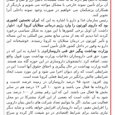
آن برای تأمین نمونه خارجی با مشکل مواجه می شویم و باردیگر از
همکاران پزشکمان می خواهیم در صورت وجود نمونه داخلی آنرا
تجویز کنند.
رئیس سازمان غذا و دارو با اشاره به این که
ایران نخستین کشوری
بود که داروی کورتون را وارد رژیم درمانی مبتلایان کرونا کرد
، اظهار
داشت: آن اویل برخی کشورها با این مورد به شکل سیاسی برخورد
کردند اما دیدیم که بعد از مدتی منابع معتبر بین المللی به این مساله
و تأثیر کورتون در درمان مبتلایان به کرونا رسیدند. خوشبختانه این
دارو به وفور در داخل کشور قابل تأمین است.
وزارت بهداشت پیگیر حق فنی داروسازان
وی با اشاره به این که در
مورد حق فنی داروسازان دفاعیات وزارت بهداشت مورد قبول واقع
نشد، اضافه کرد: دانشجویان داروسازی در این حوزه گله مند هستند.
البته وزارت بهداشت در حال پیگیری و احقاق حقوق آنها است؛ این در
شرایطی است که رای دیوان اجرا می شود و این مورد سبب ایجاد
شرایطی چالش برانگیز در شرایط فعلی کرونا شده است.
وی افزود: حدود ۹۵ درصد داروسازان در زمینه عرضه خدمت و
داروخانه ها فعال می باشند و حدود ۱۰ الی ۱۲ درصد هم در سایر
بخش ها فعال می باشند. این که این رقم بیشتر از ۱۰۰ درصد می
شود به آن علت است که بعضی از این افراد مشترکا در دو محل
فعالیت می نمایند. اگر ما بتوانیم تعداد شرکت های دانش بنیان دارویی
را افزایش دهیم، درآمد داروسازان افزایش خواهد یافت و شاید دیگر
نیازی نباشد برای شرایط اقتصادی در دو شیفت کار کرده و سراغ