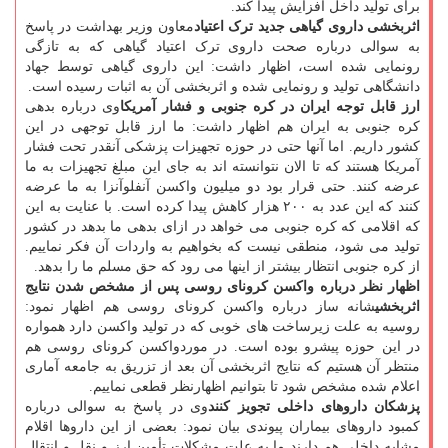
برای تولید داخل افزایش پیدا کند.
اثربخشی داروی گیاهی جدید ترک اعتیاد
معاون وزیر بهداشت در پاسخ
به سوالی درباره صحت داروی ترک اعتیاد گیاهی که به تازگی
رونمایی شده است، اظهار داشت: این داروی گیاهی توسط جهاد
دانشگاهی تولید و رونمایی شده و اثربخشی آن به اثبات رسیده است.
ارز قابل توجه ایران در کره جنوبی و فشار آمریکا
وی درباره بدهی
کره جنوبی به ایران هم اظهار داشت: ما ارز قابل توجهی در این
کشور داریم. اما آنها حتی در حوزه تجهیزات پزشکی آنقدر تحت فشار
آمریکا هستند که تا الان نتوانسته اند به جای این مبلغ تجهیزات به ما
عرضه کنند. حتی قرار بود دو میلیون واکسن آنفلوآنزا به ما عرضه
کنند که این عدد به ۲۰۰ هزار کاهش پیدا کرده است. با عنایت به این
که اقلامی که کره جنوبی می خواهد در ازای بدهی ما بدهد در کشور
تولید می شود، منطقی نیست که بخواهیم به واردات آن فکر نماییم.
از کره جنوبی انتظار بیشتر از اینها می رود که حق مسلم ما را بدهد.
اظهار نظر درباره واکسن کرونای روسی پس از مشخص شدن نتایج
اثربخشی
شانه ساز درباره واکسن کرونای روسی هم اظهار نمود:
روسیه به علت زیرساخت های خوبی که در تولید واکسن دارد همواره
در این حوزه پیشرو بوده است. در موردواکسن کرونای روسی هم
منتظر آن هستیم که نتایج اثربخشی آن بعد از تزریق به جامعه آماری
اعلام شده مشخص شود تا بتوانیم اظهارنظر قطعی نماییم.
پزشکان داروهای داخلی تجویز کنند
وی در پاسخ به سوالی درباره
کمبود داروهای بیماران پیوندی بیان نمود: بعضی از این داروها اقلام
مشابه داخلی هم دارند ما به علت مشکلات تأمین ارز و نقل و انتقال