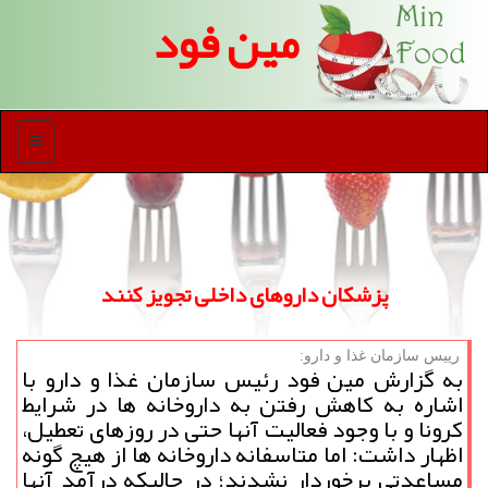
مین فود
منو
پزشكان داروهای داخلی تجویز كنند
رییس سازمان غذا و دارو:
به گزارش مین فود رئیس سازمان غذا و دارو با
اشاره به كاهش رفتن به داروخانه ها در شرایط
كرونا و با وجود فعالیت آنها حتی در روزهای تعطیل،
اظهار داشت: اما متاسفانه داروخانه ها از هیچ گونه
مساعدتی برخوردار نشدند؛ در حالیكه درآمد آنها