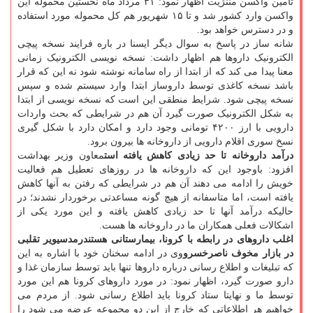
تأمین واکسن مننژیت اظهار نمود: ۳۱ مرداد ماه نخستین محموله این
واکسن وارد کشور شد و تا ۱۵ شهریور هم کل محموله مورد استفاده
و در دسترس خواهد بود.
شانه ساز در پاسخ به سوال دیگر ایسنا در باره فرایند نسخه پیچی
الکترونیک داروها هم اظهار داشت: نسخه نویسی الکترونیک زمانی
معنا پیدا می کند که از ابتدا از راه سامانه نوشته شود نه این که قرار
باشد نسخه کاغذی توسط داروساز ابتدا وارد سیستم شده و سپس
نسخه پیچی شود. شرایط منطقی این است که نسخه نویسی از ابتدا
به شکل الکترونیک صورت گیرد آن هم در شرایطی که بحث واردات
دارویی با ارز ۴۲۰۰ تومانی وجود دارد و امکان دارد با شکل گیری
نسخ سوری اقلام دارویی از داروخانه ها بیرون برود.
درآمد داروخانه تا حد زیادی کاهش یافته است
معاون وزیر بهداشت
افزود: باوجود این که داروخانه ها در روزهای تعطیل هم فعالیت
خویش را ادامه می دهند آن هم در شرایطی که رفتن به آنها کاهش
یافته است، اما متاسفانه از هیچ گونه مساعدتی برخوردار نشدند؛ در
حالیکه درآمد آنها تا حد زیادی کاهش یافته و این مورد یکی از
اشکالات فعلی همکاران ما در داروخانه ها هست.
اغلب داروهای در رابطه با کرونا، بیمارستانی هستند
رمدسیویر تقلبی
در بازار مخوف ناصرخسرو
وی در ادامه سخنان خود با اشاره به این
که تبلیغات و اطلاع رسانی درباره داروها تنها باید توسط سازمان غذا و
دارو صورت گیرد، اظهار نمود: در مورد داروهای کرونا هم این مورد
توسط ما و نهایتا ستاد کرونا باید اطلاع رسانی شود. از مردم می
خواهیم هر اطلاعاتی که خارج از این دو مجموعه عرضه می شود را