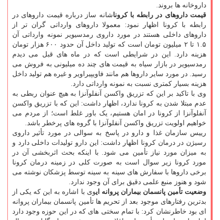
داروخانه ها بروند.
قیمت داروهای در رابطه با کرونا
شانه ساز درباره قیمت داروهای در
رابطه با کرونا اظهار نمود: معمولا داروهای وارداتی گران تر از
داروهای داخلی هستند در مورد داروی رمدسیویر نمونه وارداتی آن
۱.۵ تا ۲ میلیون تومان است که تولید داخل آن حدود ۶۰۰ هزار تومان
هزینه دارد. این در شرایطی است که در ماه های قبل می دیدم
رمدسیویر در بازار سیاه به قیمت های چند ده میلیونی به فروش می
رسید. در مورد سایر داروها هم مانند فاویپیراویر و غیره هم تولید داخل
هزینه بسیار کمتری نسبت به نمونه وارداتی دارد.
وی با تاکید بر این که تزریق واکسن آنفلوآنزا به هیچ عنوان ربطی به
عدم مبتلا شدن به کرونا ندارد، اظهار داشت: این که با تزریق واکسن
آنفلوآنزا از کرونا در امان هستیم، یک باور غلط است؛ از مردم می
خواهیم اولویت تزریق واکسن آنفلوآنزا با گروه های پرخطر باشد.
رییس سازمان غذا و دارو در پاسخ به سوالی در مورد تأثیر داروی
رسیژن در درمان کرونا اظهار داشت: این دارو تولیدات داخلی دارد و
به میزان مورد نیاز تأمین می شود. با اینکه بحث اثربخشی آن در
مورد کرونا زیر سوال است به صورت کلی در زمینه درمان کرونا
برخی داروها با سفارش های سینه به سینه توسط پزشکان نوشته می
شود و هنوز منبع علمی دقیق برای آن وجود ندارد.
وضعیت تأمین پانسمان بیماران پروانه ای
وی با اشاره به این که یکی از
بدترین رفتارهای موجود بعد از تحریم ها تأمین پانسمان بیماران پروانه
ای بود خاطرنشان کرد: با تمام سختی های که در این حوزه وجود دارد