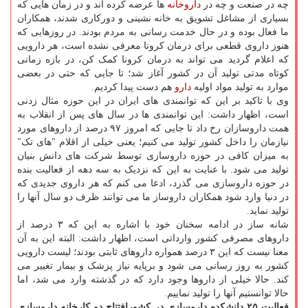
چه در صنعت و چه در
داروخانه
ها عرضه کرده اند و در زمان هایی که
بسیاری از مشاغل تشویق به خانه نشینی و دورکاری شدند، همکاران
ما فعال بوده و در حال خدمت رسانی به مردم بودند. در روزهایی که
هنوز داروی قطعی برای درمان کرونا معرفی نشده است، هر دارویی
که اعلام گردید می تواند به درمان کرونا کمک کن، در بازه زمانی
کوتاه مدتی تولید آن در کشور آغاز شد؛ تا جایی که حتی در بعضی
موارد به تولید مواد اولیه
دارو
هم دست پیدا کردیم.
وی با تاکید بر این که توانمندی های ایران در این حوزه مثال زدنی
است، اظهار داشت: این توانمندی ها در سال های پس از انقلاب به
همت داروسازان رخ داد تا جایی که امروز ۹۷ درصد از داروهای مورد
نیازمان را داخل کشور تولید می کنیم؛ یعنی خیلی از اقلام "های تک"
به میزان کافی در حوزه داروسازی توسط شرکت های دانش بنیان
تولید می شود. با عنایت به این که نزدیک به سه دهه از فعالیت بنده
در حوزه داروسازی می گذرد، ادعا می کنم که هر داروی جدیدی که
در دنیا وارد شود همکاران داروساز ما می توانند ظرف دو سال آنها را
تولید نماید.
شانه ساز در ادامه سخنان خود با اشاره به این که ۳ درصد از
داروهای مصرفی کشور وارداتی است، اظهار داشت: البته این به آن
معنا نیست که این ۳ درصد همواره داروهای ثابتی بودند؛ لیست دارویی
کشور به روز رسانی می شود و برپایه نیاز پزشک و بیمار تغییر می
کند. حالا خیلی از داروها وجود دارد که در گذشته وارد می شد، اما
حالا توانستیم آنها را تولید نماییم.
فعالیت ۲۵ دانشکده داروسازی در کشور
افتتاح دو کارخانه داروسازی