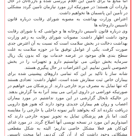
اما منابع ما برای تأمین این اقلام بررسی شده و بازرگانان در حال
واردات آن هستند؛ در صورتیکه ارز مورد نیازمان تامین گردد مشکلی
در تأمین این پانسمان ها نخواهیم داشت.
اعتراض وزارت بهداشت به مصوبه شورای رقابت درباره قانون
تاسیس داروخانه ها
وی درباره قانون تاسیس داروخانه ها و حواشی که با شورای رقابت
وجود داشت اظهار داشت: مصوبات شورای رقابت به زعم وزارت
بهداشت دخالت در بخش سلامت است که نسبت به آن اعترض جدی
صورت گرفت. یکی از عوامل توفیق ما در حوزه سلامت به علت
سطح بندی های موجود در عرضه خدمات بود که بدون یک ریال
سرمایه بخش دولتی می توانستیم دارو و تجهیزات را در بخش
خصوصی تأمین نماییم. این اعتراضات در حال پیگیری هستند.
شانه ساز با تاکید بر این که تمامی داروهای پیشبینی شده برای
بیماران خاص ثبت سفارش شده است، اظهار داشت: تعدادی هستند
که تنها تمایل به مصرف برند خارجی دارند. از پزشکان می خواهیم در
صورتیکه عوراضی در داروی ایرانی می بینند آنرا به ما گزارش بدهند.
در حالیکه تابحال گزارشی در این مورد نداشتیم. در مورد بیماران
اعصاب و روان هم بیماران جدیدی وجود دارند که هنوز هیچ دارویی
دریافت نکرده اند که بخواهند تأثیر نمونه داخلی یا خارجی را مقایسه
کنند، اما باز هم پزشکان تمایل به تجویز نمونه خارجی دارند که
امیدواریم این مورد در نسخه نویسی آنها اصلاح گردد. در مورد غذای
کودکان هم فعلا مشکل خاصی نداریم؛ البته به شکل مقطعی
مشکلاتی وجود داشت که از آن گذر کردیم، اما مبحث تاسیس