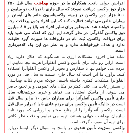
افزایش خواهد یافت.
همکاران ما در حوزه
بهداشت
سال قبل ۲۵۰
هزار دوز واکسن دریافت نمودند که سال جاری با دریافت دو میلیون و
۵۰۰ هزار دوز واکسن در زمینه واکسیناسیون خانم های آبستن و
بیماران خاص می توانند فعالیت کنند که این افراد بدون پرداخت وجه
واکسینه خواهند شد. همینطور برای سایر افراد هم بالغ بر ۸.۵ میلیون
دوز واکسن آنلفوآنزا در نظر گرفته ایم. این که اعلام می شود باید
برای دریافت واکسن، ثبت نام در داروخانه ها صورت گیرد حقیقت
ندارد و هدف خیرخواهانه ندارد و به نظر من این یک کلاهبرداری
است.
شانه ساز افزود: مشکلات ارزی ما همانگونه که اطلاع دارید زیاد
است. ازاین رو نباید برای تأمین واکسن آنفلوآنزا هزینه بیجا نماییم. از
مردم می خواهم تنها با سفارش و تجویز از واکسن آنفلوآنزا استفاده
کنند. برآورد ما این است که سال جاری نسبت به سال قبل در مورد
آنفلوآنزا مشکلات کمتری داشته باشیم؛ چونکه مردم نکات بهداشتی
را بیشتر رعایت می کنند، کمتر در مکان های عمومی و پر تجمع حاضر
می شوند، از ماسک استفاده می نمایند و غیره.
خوشبختانه سال
جاری تأمین واکسن آنفلوآنزا برای بیماران خاص ۱۰ برابر سال قبل
است در حالیکه تأمین واکسن برای مردم عادی ۵ یا ۶ برابر سال قبل
است.
واکسن آنفلوآنزا را از منابع معتبر و اروپایی که مورد تایید
سازمان بهداشت جهانی هستند، تهیه می نماییم و دقت نظر کافی
برای تهیه آن صورت گرفته است.
واکسن مننژیت تأمین شد
وی در پاسخ به سوال دیگر ایسنا درباره