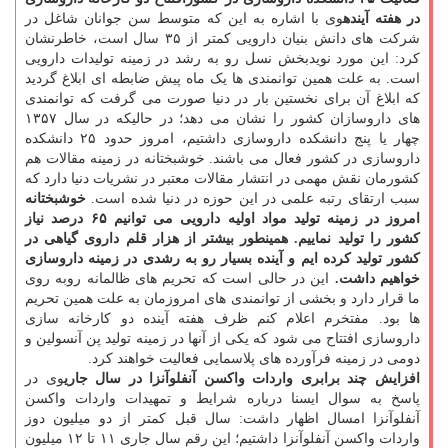
در هفته آینده
وی با اشاره به این که متوسط سن جوانان شاغل در
شرکت های دانش بنیان دارویی کمتر از ۳۵ سال است، خاطرنشان
کرد: این مورد نویدبخش نسل رو به رشد در زمینه تولیدات دارویی
است. به علت همین توانمندی ها یک ماه پیش ضابطه ای ابلاغ گردید
که ابلاغ آن برای نخستین بار در دنیا صورت می گرفت که توانمندی
های داروسازان کشور را نشان می دهد؛ در حالیکه در سال ۱۳۵۷
چهار یا پنج دانشکده داروسازی داشتیم، امروز حدود ۲۵ دانشکده
داروسازی در کشور فعال می باشند. خوشبختانه در زمینه مقالات هم
کشورمان نقش مهمی در انتشار مقالات معتبر در نشریات دنیا دارد که
سبب ارتقای رتبه علمی در این حوزه در دنیا شده است.
خوشبختانه
امروز در زمینه تولید مواد اولیه دارویی می توانیم ۶۵ درصد نیاز
کشور را تولید نماییم. همینطور بیشتر از هزار قلم داروی گیاهی در
کشور تولید کرده ایم و آینده بسیار رو به رشدی در زمینه داروسازی
خواهیم داشت.
این در حالی است که تحریم های ظالمانه روبه روی
ما قرار دارد و بخشی از توانمندی های امروزمان به علت همین تحریم
ها بود. مفتخرم اعلام کنم ظرف هفته آینده دو کارخانه سازی
داروسازی افتتاح می شود که یکی از آنها در زمینه تولید پن آنسولین و
دومی در زمینه فرآورده های پلاسمایی فعالیت خواهند کرد.
افزایش چند برابری واردات واکسن آنفلوآنزا در سال جاری
وی در
پاسخ به سوال ایسنا درباره شرایط و تمهیدات واردات واکسن
آنفلوآنزا امسال اظهار داشت: سال قبل کمتر از دو میلیون دوز
واردات واکسن آنفلوآنزا داشتیم؛ این رقم سال جاری ۱۱ تا ۱۲ میلیون