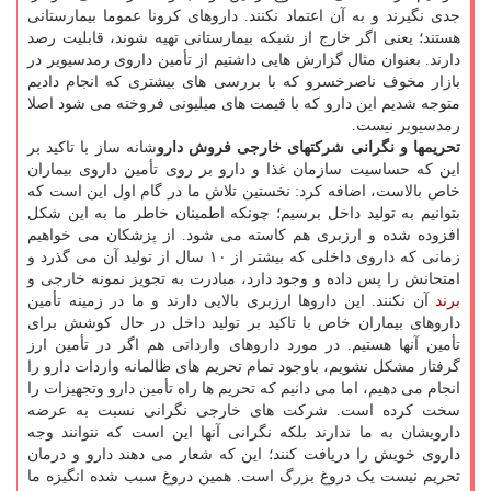
جدی نگیرند و به آن اعتماد نکنند. داروهای کرونا عموما بیمارستانی
هستند؛ یعنی اگر خارج از شبکه بیمارستانی تهیه شوند، قابلیت رصد
دارند. بعنوان مثال گزارش هایی داشتیم از تأمین داروی رمدسیویر در
بازار مخوف ناصرخسرو که با بررسی های بیشتری که انجام دادیم
متوجه شدیم این دارو که با قیمت های میلیونی فروخته می شود اصلا
رمدسیویر نیست.
تحریمها و نگرانی شرکتهای خارجی فروش دارو
شانه ساز با تاکید بر
این که حساسیت سازمان غذا و دارو بر روی تأمین داروی بیماران
خاص بالاست، اضافه کرد: نخستین تلاش ما در گام اول این است که
بتوانیم به تولید داخل برسیم؛ چونکه اطمینان خاطر ما به این شکل
افزوده شده و ارزبری هم کاسته می شود. از پزشکان می خواهیم
زمانی که داروی داخلی که بیشتر از ۱۰ سال از تولید آن می گذرد و
امتحانش را پس داده و وجود دارد، مبادرت به تجویز نمونه خارجی و
برند
آن نکنند. این داروها ارزبری بالایی دارند و ما در زمینه تأمین
داروهای بیماران خاص با تاکید بر تولید داخل در حال کوشش برای
تأمین آنها هستیم. در مورد داروهای وارداتی هم اگر در تأمین ارز
گرفتار مشکل نشویم، باوجود تمام تحریم های ظالمانه واردات دارو را
انجام می دهیم، اما می دانیم که تحریم ها راه تأمین دارو وتجهیزات را
سخت کرده است. شرکت های خارجی نگرانی نسبت به عرضه
دارویشان به ما ندارند بلکه نگرانی آنها این است که نتوانند وجه
داروی خویش را دریافت کنند؛ این که شعار می دهند دارو و درمان
تحریم نیست یک دروغ بزرگ است. همین دروغ سبب شده انگیزه ما