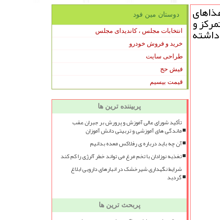
ذاهای
دوستان مین فود
مرکز و
داشته
انتخابات مجلس ، کاندیدای مجلس
خرید و فروش خودرو
طراحی سایت
فیش حج
قیمت بیسیم
پربیننده ترین ها
تأکید شورای عالی آموزش و پرورش بر جبران عقب
ماندگی های آموزشی و تربیتی دانش آموزان
آن چه باید درباره ی رفلاکس معده بدانیم
تغذیه نوزادان با تخم مرغ می تواند خطر آلرژی را کم کند
شرایط نگهداری شیرخشک در انبارهای دارویی ابلاغ
گردید
پربحث ترین ها