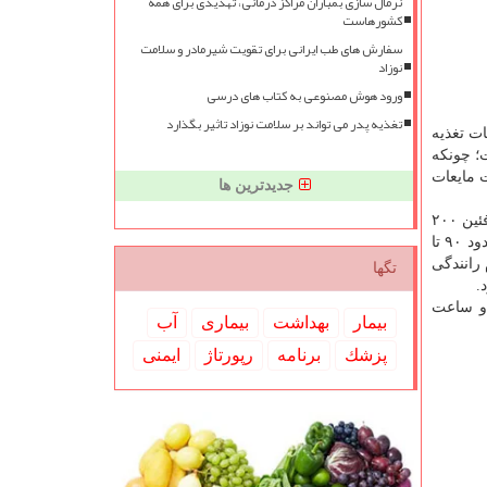
نرمال سازی بمباران مراکز درمانی، تهدیدی برای همه
کشورهاست
سفارش های طب ایرانی برای تقویت شیرمادر و سلامت
نوزاد
ورود هوش مصنوعی به کتاب های درسی
تغذیه پدر می تواند بر سلامت نوزاد تاثیر بگذارد
ات تغذیه
؛ چونکه
 مایعات
جدیدترین ها
و چای باید به میزان کافی باشد، اضافه کرد: میزان مصرف مجاز کافئین ۲۰۰
تا حداکثر ۴۰۰ میلی گرم در روز می باشد و با عنایت به این که یک فنجان چای حاوی حدود ۶۰ تا ۷۰ میلی گرم و یک شات قهوه دارای حدود ۹۰ تا
 رانندگی
تگها
.
دو ساعت
بیمار
بهداشت
بیماری
آب
پزشك
برنامه
رپورتاژ
ایمنی