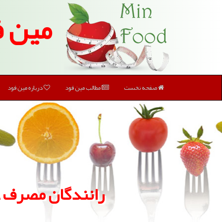
مین ف
صفحه نخست
مطالب مین فود
درباره مین فود
رانندگان مصرف غ