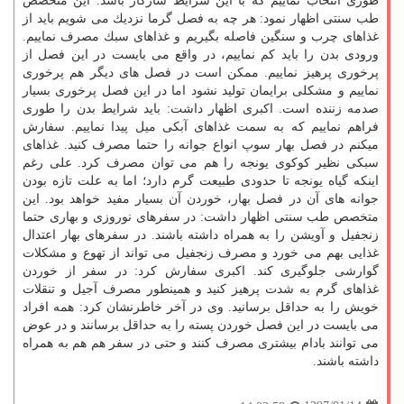
طوری انتخاب نماییم كه با این شرایط سازگار باشد. این متخصص
طب سنتی اظهار نمود: هر چه به فصل گرما نزدیك می شویم باید از
غذاهای چرب و سنگین فاصله بگیریم و غذاهای سبك مصرف نماییم.
ورودی بدن را باید كم نماییم، در واقع می بایست در این فصل از
پرخوری پرهیز نماییم. ممكن است در فصل های دیگر هم پرخوری
نماییم و مشكلی برایمان تولید نشود اما در این فصل پرخوری بسیار
صدمه زننده است. اكبری اظهار داشت: باید شرایط بدن را طوری
فراهم نماییم كه به سمت غذاهای آبكی میل پیدا نماییم. سفارش
میكنم در فصل بهار سوپ انواع جوانه را حتما مصرف كنید. غذاهای
سبكی نظیر كوكوی یونجه را هم می توان مصرف كرد. علی رغم
اینكه گیاه یونجه تا حدودی طبیعت گرم دارد؛ اما به علت تازه بودن
جوانه های آن در فصل بهار، خوردن آن بسیار مفید خواهد بود. این
متخصص طب سنتی اظهار داشت: در سفرهای نوروزی و بهاری حتما
زنجفیل و آویشن را به همراه داشته باشند. در سفرهای بهار اعتدال
غذایی بهم می خورد و مصرف زنجفیل می تواند از تهوع و مشكلات
گوارشی جلوگیری كند. اكبری سفارش كرد: در سفر از خوردن
غذاهای گرم به شدت پرهیز كنید و همینطور مصرف آجیل و تنقلات
خویش را به حداقل برسانید. وی در آخر خاطرنشان كرد: همه افراد
می بایست در این فصل خوردن پسته را به حداقل برسانند و در عوض
می توانند بادام بیشتری مصرف كنند و حتی در سفر هم هم به همراه
داشته باشند.