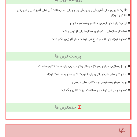
تأکید شورای عالی آموزش و پرورش بر جبران عقب ماندگی های آموزشی و تربیتی
دانش آموزان
آن چه باید درباره ی رفلاکس معده بدانیم
هشدار سازمان سنجش به داوطلبان آزمون ارشد
تغذیه نوزادان با تخم مرغ می تواند خطر آلرژی را کم کند
پربحث ترین ها
نرمال سازی بمباران مراکز درمانی، تهدیدی برای همه کشورهاست
سفارش های طب ایرانی برای تقویت شیرمادر و سلامت نوزاد
ورود هوش مصنوعی به کتاب های درسی
تغذیه پدر می تواند بر سلامت نوزاد تاثیر بگذارد
جدیدترین ها
تگها