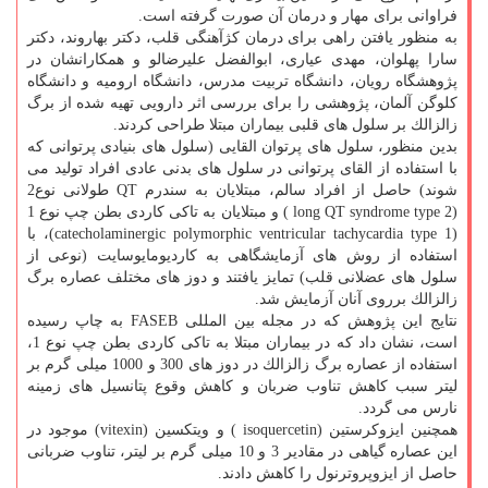
فراوانی برای مهار و درمان آن صورت گرفته است.
به منظور یافتن راهی برای درمان كژآهنگی قلب، دكتر بهاروند، دكتر
سارا پهلوان، مهدی عیاری، ابوالفضل علیرضالو و همكارانشان در
پژوهشگاه رویان، دانشگاه تربیت مدرس، دانشگاه ارومیه و دانشگاه
كلوگن آلمان، پژوهشی را برای بررسی اثر دارویی تهیه شده از برگ
زالزالك بر سلول های قلبی بیماران مبتلا طراحی كردند.
بدین منظور، سلول های پرتوان القایی (سلول های بنیادی پرتوانی كه
با استفاده از القای پرتوانی در سلول های بدنی عادی افراد تولید می
شوند) حاصل از افراد سالم، مبتلایان به سندرم QT طولانی نوع2
(long QT syndrome type 2 ) و مبتلایان به تاكی كاردی بطن چپ نوع 1
(catecholaminergic polymorphic ventricular tachycardia type 1)، با
استفاده از روش های آزمایشگاهی به كاردیومایوسایت (نوعی از
سلول های عضلانی قلب) تمایز یافتند و دوز های مختلف عصاره برگ
زالزالك برروی آنان آزمایش شد.
نتایج این پژوهش كه در مجله بین المللی FASEB به چاپ رسیده
است، نشان داد كه در بیماران مبتلا به تاكی كاردی بطن چپ نوع 1،
استفاده از عصاره برگ زالزالك در دوز های 300 و 1000 میلی گرم بر
لیتر سبب كاهش تناوب ضربان و كاهش وقوع پتانسیل های زمینه
نارس می گردد.
همچنین ایزوكرستین (isoquercetin ) و ویتكسین (vitexin) موجود در
این عصاره گیاهی در مقادیر 3 و 10 میلی گرم بر لیتر، تناوب ضربانی
حاصل از ایزوپروترنول را كاهش دادند.