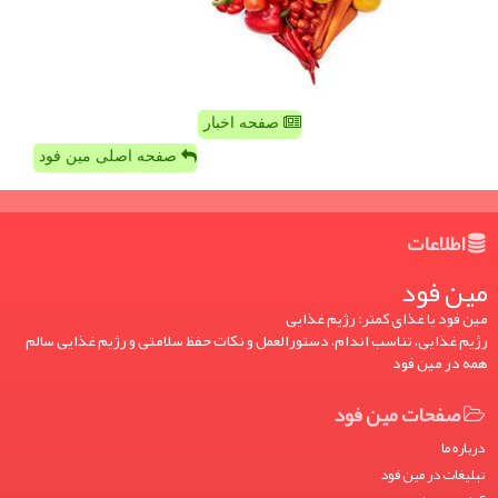
صفحه اخبار
صفحه اصلی مین فود
اطلاعات
مین فود
مین فود یا غذای کمتر: رژیم غذایی
رژیم غذایی، تناسب اندام، دستورالعمل و نکات حفظ سلامتی و رژیم غذایی سالم
همه در مین فود
صفحات مین فود
درباره ما
تبلیغات در مین فود