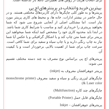
برای انتخاب هریک از روش های تعمیراتی کاملا باز گذاشته است.
بهترین خرید و انتخاب در پرینترهای اچ پی
پرینترها و به طور کلی چاپگرها دارای کاربردهای مختلفی هستند. و در
حال حاضر در بیشتر ادارات، خانه ها، و محیط های کاری پرینتر مورد
نیاز است. اما مشکلی اصلی از آنجایی شروع می شود که شما
بخواهید پرینتری را خریداری کنید و مناسب با شرایط کاری شما باشد.
در ابتدا باید محدوه کاری خود را مشخص کنید اینکه شما میخواهید این
پرینتر برای شما متن چاپ کند و یا اشکال گرافیکی و یا عکس آیا شما
نیاز به چاپ رنگی دارید و یا چاپ سیاه و سفید برای شما کافی است.
سرعت چاپ برای شما از اهمیت بالایی برخوردار است و یا کیفیت
آن.
پرینترهای اچ پی براساس نوع مصرف به چند دسته مختلف تقسیم
می شوند:
پرینتر جوهرافشان معروف به (
inkjet
)
چاپگرهای لیزری رنگی و سیاه و سفید معروف (
monochrome printer
)
& Laser color
چاپگرهای چند کاره (
Multifunction
)
چاپگرهای قابل حمل (
Portable Printer
)
پرینترهای جوهرافشان –
Inkjet