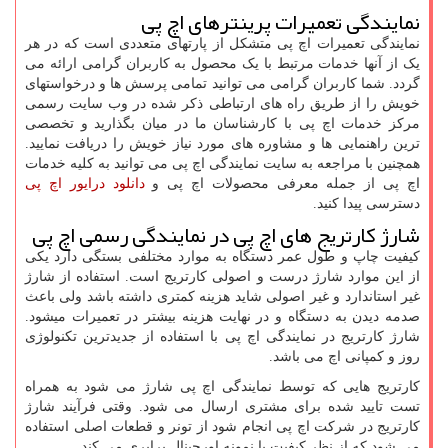
نمایندگی تعمیرات پرینترهای اچ پی
نمایندگی تعمیرات اچ پی متشکل از پارتهای متعددی است که در هر
یک از آنها خدمات مرتبط با یک محصول به کاربران گرامی ارائه می
گردد. شما کاربران گرامی می توانید تمامی پرسش ها و درخواستهای
خویش را از طریق راه های ارتباطی ذکر شده در وب سایت رسمی
مرکز خدمات اچ پی با کارشناسان ما در میان بگذارید و تخصصی
ترین راهنمایی ها و مشاوره های مورد نیاز خویش را دریافت نمایید.
همچنین با مراجعه به سایت نمایندگی اچ پی می توانید به کلیه خدمات
اچ پی از جمله معرفی محصولات اچ پی و
دانلود درایور اچ پی
دسترسی پیدا کنید.
شارژ کارتریج های اچ پی در نمایندگی رسمی اچ پی
کیفیت چاپ و طول عمر دستگاه به موارد مختلفی بستگی دارد یکی
از این موارد شارژ درست و اصولی کارتریج است. استفاده از شارژ
غیر استاندارد و غیر اصولی شاید هزینه کمتری داشته باشد ولی باعث
صدمه دیدن به دستگاه و در نهایت هزینه بیشتر در تعمیرات میشود.
شارژ کارتریج در نمایندگی اچ پی با استفاده از جدیدترین تکنولوژی
روز و کمپانی اچ می باشد.
کارتریج هایی که توسط نمایندگی اچ پی شارژ می شود به همراه
تست تایید شده برای مشتری ارسال می شود. وقتی فرآیند شارژ
کارتریج در شرکت اچ پی انجام شود از تونر و قطعات اصلی استفاده
می شود که از نظر کیفیت با نمونه اورجینال برابری می کند.