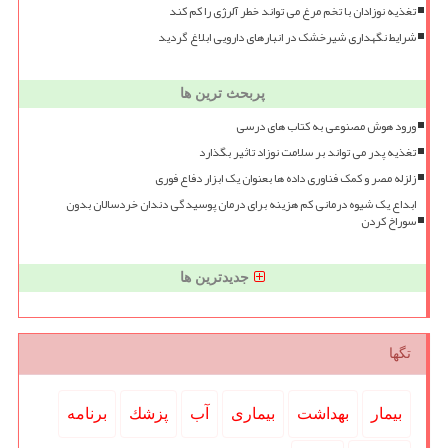
تغذیه نوزادان با تخم مرغ می تواند خطر آلرژی را کم کند
شرایط نگهداری شیرخشک در انبارهای دارویی ابلاغ گردید
پربحث ترین ها
ورود هوش مصنوعی به کتاب های درسی
تغذیه پدر می تواند بر سلامت نوزاد تاثیر بگذارد
زلزله مصر و کمک فناوری داده ها بعنوان یک ابزار دفاع فوری
ابداع یک شیوه درمانی کم هزینه برای درمان پوسیدگی دندان خردسالان بدون
سوراخ کردن
جدیدترین ها
تگها
بیمار
بهداشت
بیماری
آب
پزشك
برنامه