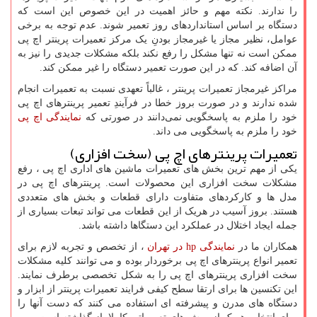
را ندارند. نکته مهم و حائز اهمیت در این خصوص این است که
دستگاه بر اساس استانداردهای روز تعمیر شوند. عدم توجه به برخی
عوامل، نظیر مجاز یا غیرمجاز بودنِ یک مرکز تعمیرات پرینتر اچ پی
ممکن است نه تنها مشکل را رفع نکند بلکه مشکلات جدیدی را نیز به
آن اضافه کند. که در این صورت تعمیر دستگاه را غیر ممکن کند.
مراکز غیرمجاز تعمیرات پرینتر ، غالباً تعهدی نسبت به تعمیرات انجام
شده ندارند و در صورت بروز خطا در فرآیندِ تعمیر پرینترهای اچ پی
خود را ملزم به پاسخگویی نمی‌دانند در صورتی که
نمایندگی اچ پی
خود را ملزم به پاسخگویی می داند.
تعمیرات پرینترهای اچ پی (سخت افزاری)
یکی از مهم ترین بخش های تعمیرات ماشین های اداری اچ پی ، رفع
مشکلات سخت افزاری این محصولات است. پرینترهای اچ پی در
مدل ها و کارکردهای متفاوت دارای قطعات و بخش های متعددی
هستند. بروز آسیب در هریک از این قطعات می تواند تبعات بسیاری از
جمله ایجاد اختلال در عملکرد این دستگاها داشته باشد.
همکاران ما در
نمایندگی
hp
در تهران
، از تخصص و تجربه لازم برای
تعمیر انواع پرینترهای اچ پی برخوردار بوده و می توانند کلیه مشکلات
سخت افزاری پرینترهای اچ پی را به شکل تخصصی برطرف نمایند.
این تکنسین ها برای ارتقا سطح کیفی فرایند تعمیرات پرینتر از ابزار و
دستگاه های مدرن و پیشرفته ای استفاده می کنند که دست آنها را