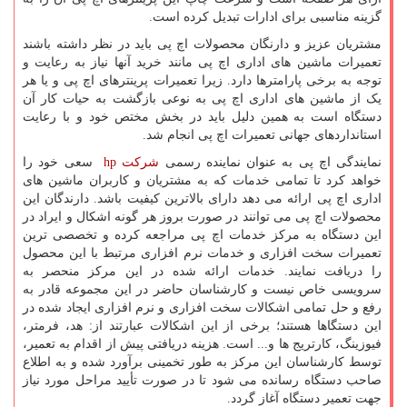
گزینه مناسبی برای ادارات تبدیل کرده است.
مشتریان عزیز و دارنگان محصولات اچ پی باید در نظر داشته باشند
تعمیرات ماشین های اداری اچ پی مانند خرید آنها نیاز به رعایت و
توجه به برخی پارامترها دارد. زیرا تعمیرات پرینترهای اچ پی و یا هر
یک از ماشین های اداری اچ پی به نوعی بازگشت به حیات کار آن
دستگاه است به همین دلیل باید در بخش مختص خود و با رعایت
استانداردهای جهانی تعمیرات اچ پی انجام شد.
نمایندگی اچ پی به عنوان نماینده رسمی
شرکت
hp
سعی خود را
خواهد کرد تا تمامی خدمات که به مشتریان و کاربران ماشین های
اداری اچ پی ارائه می دهد دارای بالاترین کیفیت باشد. دارندگان این
محصولات اچ پی می توانند در صورت بروز هر گونه اشکال و ایراد در
این دستگاه به مرکز خدمات اچ پی مراجعه کرده و تخصصی ترین
تعمیرات سخت افزاری و خدمات نرم افزاری مرتبط با این محصول
را دریافت نمایند. خدمات ارائه شده در این مرکز منحصر به
سرویسی خاص نیست و کارشناسان حاضر در این مجموعه قادر به
رفع و حل تمامی اشکالات سخت افزاری و نرم افزاری ایجاد شده در
این دستگاها هستند؛ برخی از این اشکالات عبارتند از: هد، فرمتر،
فیوزینگ، کارتریج ها و... است. هزینه دریافتی پیش از اقدام به تعمیر،
توسط کارشناسان این مرکز به طور تخمینی برآورد شده و به اطلاع
صاحب دستگاه رسانده می شود تا در صورت تأیید مراحل مورد نیاز
جهت تعمیر دستگاه آغاز گردد.