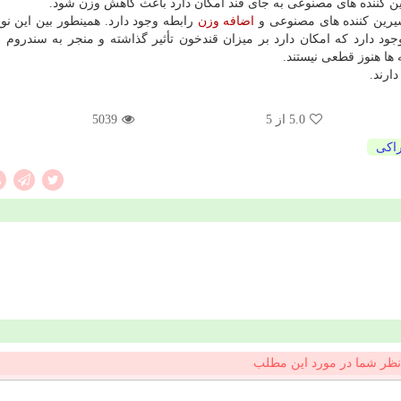
رین كننده های مصنوعی به جای قند امكان دارد باعث كاهش وزن شود.
یرین كننده های مصنوعی و
اضافه وزن
رابطه وجود دارد. همینطور بین این نو
ود دارد كه امكان دارد بر میزان قندخون تأثیر گذاشته و منجر به سندروم مت
 ها هنوز قطعی نیستند.
ارند.
5.0
از 5
5039
اكی
نظر شما در مورد این مطلب