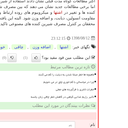
اكثر مطالعات كوتاه مدت قبلی نشان دادند استفاده از شی
اما برخی مطالعات جدید نشان می دهند كه بین مصرف ش
كننده ها و تغییر در
اشتها
و میكروبیوم های روده ارتباط وج
مقاومت انسولین، دیابت، و اضافه وزن شود. البته این یافته
محققان بر كنترل مصرف شیرین كننده های مصنوعی تاكید د
1398/08/12
23:12:15
تگهای خبر:
اشتها
,
اضافه وزن
,
چاقی
,
خور
این مطلب مین فود مفید بود؟
(0)
(1)
تازه ترین مطالب مرتبط
ماهیچه ها خطر مبتلا شدن به دیابت را کم می کنند
چرا در میانسالی با کم خوری چاق تر می شویم
خطرات لاغری با فرآورده های جعلی
تأثیر رژیم غذایی گیاهی در کاهش خطر چاقی زنان یائسه
نظرات بینندگان در مورد این مطلب
نام: