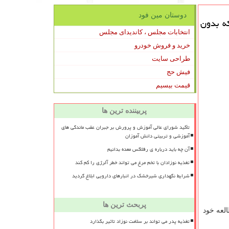
دوستان مین فود
ه اند كه بدون
انتخابات مجلس ، کاندیدای مجلس
خرید و فروش خودرو
طراحی سایت
فیش حج
قیمت بیسیم
پربیننده ترین ها
تأکید شورای عالی آموزش و پرورش بر جبران عقب ماندگی های
آموزشی و تربیتی دانش آموزان
آن چه باید درباره ی رفلاکس معده بدانیم
تغذیه نوزادان با تخم مرغ می تواند خطر آلرژی را کم کند
شرایط نگهداری شیرخشک در انبارهای دارویی ابلاغ گردید
پربحث ترین ها
العه خود
تغذیه پدر می تواند بر سلامت نوزاد تاثیر بگذارد