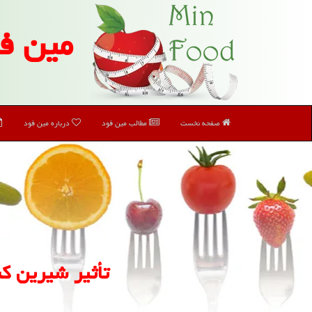
مین ف
صفحه نخست
مطالب مین فود
درباره مین فود
تأثیر شیرین ك