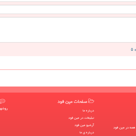
صفحات مین فود
روشها
درباره ما
تبلیغات در مین فود
آرشیو مین فود
 همه در مین فود
درباره ی ما