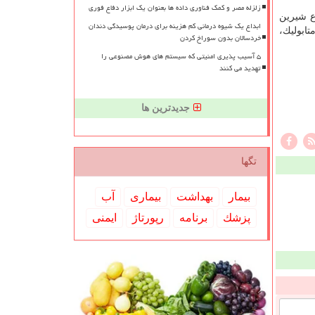
زلزله مصر و کمک فناوری داده ها بعنوان یک ابزار دفاع فوری
ع شیرین
ابداع یک شیوه درمانی کم هزینه برای درمان پوسیدگی دندان
ابولیك،
خردسالان بدون سوراخ کردن
۵ آسیب پذیری امنیتی که سیستم های هوش مصنوعی را
تهدید می کنند
جدیدترین ها
تگها
بیمار
بهداشت
بیماری
آب
پزشك
برنامه
رپورتاژ
ایمنی