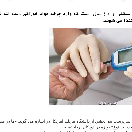
به گزارش مین فود شیرین كننده های غیرمغذی بیشتر از ۶۰ سال است كه وارد چرخه مواد خوراكی شد
قند) می شوند.
رپرست تیم تحقیق از دانشگاه مریلند آمریكا، در اینباره می گوید: «ما در مط
كان پرداختیم.»