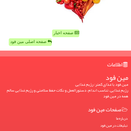
صفحه اخبار
صفحه اصلی مین فود
اطلاعات
مین فود
مین فود یا غذای کمتر: رژیم غذایی
رژیم غذایی، تناسب اندام، دستورالعمل و نکات حفظ سلامتی و رژیم غذایی سالم
همه در مین فود
صفحات مین فود
درباره ما
تبلیغات در مین فود