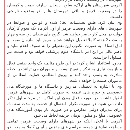
اکرمی شهرستان های اراک، ساوه، دلیجان، شازند، خمین و کمیجان
را در وضعیت قرمز و باقی شهرستان ها را در وضعیت نارنجی
دانست.
وی بیان کرد: طبق تصمیمات اتخاذ شده و قوانین و ضوابط در
شهرستان های دارای وضعیت قرمز از اول آذرماه یک سوم کارکنان
دولت در محل کار حاضر خواهند شد، گروه های شغلی دو، سه و چهار
به مدت 2 هفته کاملا تعطیل خواهند شد و امروز باید سازمان صمت و
اتاق اصناف به صورت مکتوب این تعطیلی را به صنوف اعلام نماید و
ناظر عالی بر این امر دانشگاه علوم پزشکی خواهد بود و صمت نیز
مسئول اجراست.
معاون استاندار اشاره کرد: در این طرح چنانچه یک واحد صنفی فعال
و باز بود، نیازی به تذکر و توبیخ نیست و ماموران می توانند در لحظه
مبادرت به پلمب واحد کنند و نیروی انتظامی حمایت انتظامی از
ماموران صمت را خواهد داشت.
وی با اشاره به تعطیلی مدارس و دانشگاه ها و آموزشگاه های
خصوصی و حوزه های علمیه به صورت کامل در شهرهای قرمز،
اظهار داشت: در صورت فعال بودن این اماکن، در مرحله اول تذکر
داده می شود، در صورت تکرار، انفصال از خدمت به مدت سه ماه
برای مدیران دولتی مدارس و در صورت باز بودن آموزشگاه های
خصوصی مبلغ دو میلیون تومان جریمه لحاظ می شود.
اکرمی با اعلان اینکه در شهرهای دارای وضعیت قرمز، تمامی
مساجد، نمازهای جمعه، مراسم های مذهبی و آیینی کاملا به مدت دو