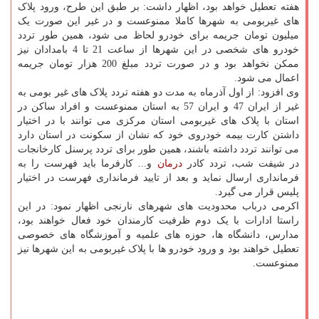
هفته تعطیل خواهد بود، اظهار داشت: بر طبق این طرح، ورود پلاک
های غیربومی به شهرها کاملا ممنوعست و در غیر این صورت یک
میلیون تومان جریمه برای خودرو لحاظ می شود، همین طور تردد
خودرو های شخصی در این شهرها از ساعت 21 تا 4 بامدادان نیز
ممکن نخواهد بود و در صورت تردد مبلغ 200 هزار تومان جریمه
اعمال می شود.
وی افزود: از اول آذرماه به مدت دو هفته تردد پلاک های غیر بومی به
غیر از ایران 47 و ایران 57 به استان ممنوعست و افراد ساکن در
استان با پلاک های غیربومی استان مرکزی می توانند با در اختیار
داشتن کارت بیمه خودروی خود که نشان از سکونت در استان دارد
می توانند تردد داشته باشند، همین طور برای تردد پرسنل کارخانجات
در شیفت شب، تردد کادر
درمان
و... کارفرما باید فهرست را به
فرمانداری ارسال نماید و بعد از تایید فرمانداری فهرست در اختیار
پلیس قرار می گیرد.
اکرمی درباب محدودیت های شهرهای نارنجی اظهار نمود: در این
راستا ادارات با یک دوم ظرفیت کارمندان خود فعال خواهند بود،
مدارس، دانشگاه ها، حوزه های علمیه و آموزشگاه های خصوصی
تعطیل خواهند بود و ورود خودرو ها با پلاک غیربومی به این شهرها نیز
ممنوعست.