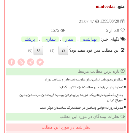
منبع:
minfood.ir
1399/08/28
21:07:47
5.0
از 5
1575
تگهای خبر:
بهداشت
,
بیمار
,
بیماری
,
پزشك
این مطلب مین فود مفید بود؟
(0)
(1)
تازه ترین مطالب مرتبط
سفارش های طب ایرانی برای تقویت شیرمادر و سلامت نوزاد
تغذیه پدر می تواند بر سلامت نوزاد تاثیر بگذارد
ابداع یک شیوه درمانی کم هزینه برای درمان پوسیدگی دندان خردسالان بدون
سوراخ کردن
مصرف روزانه مولتی ویتامین در حفظ تحرک سالمندان موثر است
نظرات بینندگان در مورد این مطلب
نظر شما در مورد این مطلب