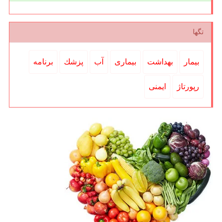
تگها
بیمار
بهداشت
بیماری
آب
پزشك
برنامه
رپورتاژ
ایمنی