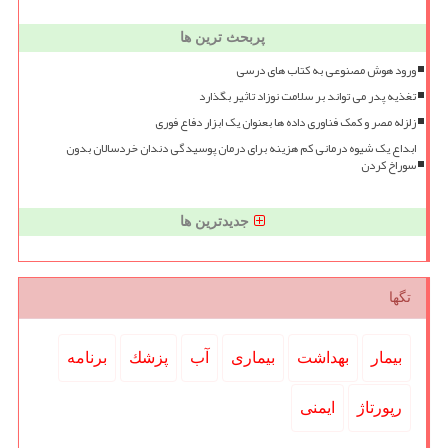
پربحث ترین ها
ورود هوش مصنوعی به کتاب های درسی
تغذیه پدر می تواند بر سلامت نوزاد تاثیر بگذارد
زلزله مصر و کمک فناوری داده ها بعنوان یک ابزار دفاع فوری
ابداع یک شیوه درمانی کم هزینه برای درمان پوسیدگی دندان خردسالان بدون
سوراخ کردن
جدیدترین ها
تگها
بیمار
بهداشت
بیماری
آب
پزشك
برنامه
رپورتاژ
ایمنی