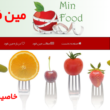
مین ف
صفحه نخست
مطالب مین فود
درباره مین فود
خاصیت