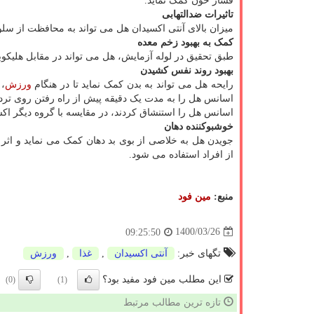
فشار خون کمک نماید.
تاثیرات ضدالتهابی
میزان بالای آنتی اکسیدان هل می تواند به محافظت از سلو
کمک به بهبود زخم معده
طبق تحقیق در لوله آزمایش، هل می تواند در مقابل هلیکوبا
بهبود روند نفس کشیدن
رایحه هل می تواند به بدن کمک نماید تا در هنگام
ورزش
، 
اسانس هل را استنشاق کردند، در مقایسه با گروه دیگر اکس
خوشبوکننده دهان
جویدن هل به خلاصی از بوی بد دهان کمک می نماید و اثر
از افراد استفاده می شود.
منبع:
مین فود
1400/03/26
09:25:50
تگهای خبر:
آنتی اكسیدان
,
غذا
,
ورزش
این مطلب مین فود مفید بود؟
(0)
(1)
تازه ترین مطالب مرتبط