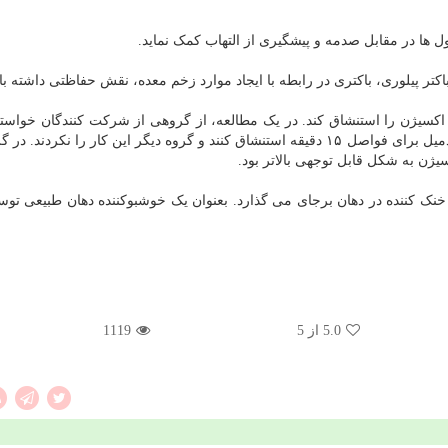
ل ها در مقابل صدمه و پیشگیری از التهاب کمک نماید.
کتر پیلوری، باکتری در رابطه با ایجاد موارد زخم معده، نقش حفاظتی داشته با
اکسیژن را استنشاق کند. در یک مطالعه، از گروهی از شرکت کنندگان خواست
اسانس هل را به مدت یک دقیقه پیش از راه رفتن روی تردمیل برای فواصل ۱۵ دقیقه استنشاق کنند و گروه دیگر این کار را نک
یژن به شکل قابل توجهی بالاتر بود.
 خنک کننده در دهان برجای می گذارد. بعنوان یک خوشبوکننده دهان طبیعی تو
5.0
از 5
1119