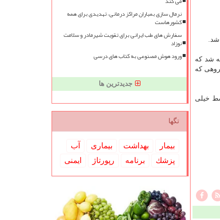
می کند
نرمال سازی بمباران مراکز درمانی، تهدیدی برای همه
کشورهاست
سفارش های طب ایرانی برای تقویت شیرمادر و سلامت
شد.
نوزاد
ورود هوش مصنوعی به کتاب های درسی
ه شد که
ردند. در گروهی که
جدیدترین ها
سط خیلی
تگها
بیمار
بهداشت
بیماری
آب
پزشك
برنامه
رپورتاژ
ایمنی