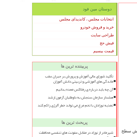
دوستان مین فود
انتخابات مجلس ، کاندیدای مجلس
خرید و فروش خودرو
طراحی سایت
فیش حج
قیمت بیسیم
پربیننده ترین ها
تأکید شورای عالی آموزش و پرورش بر جبران عقب
ماندگی های آموزشی و تربیتی دانش آموزان
آن چه باید درباره ی رفلاکس معده بدانیم
هشدار سازمان سنجش به داوطلبان آزمون ارشد
تغذیه نوزادان با تخم مرغ می تواند خطر آلرژی را کم کند
پربحث ترین ها
اهش سطح
شیرمادر از نوزاد در مقابل عفونت های تنفسی محافظت