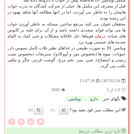
مكمل ویتامین B۶ بلافاصله پیش از خواب یا دارونما داده شد.
قبل از مصرف این مكمل ها، خیلی از شركت كنندگان به ندرت خواب
هایشان را به خاطر می آوردند، اما در انتها مطالعه آنها شاهد بهبود در
این زمینه بودند.
محققان عنوان می كنند مرتفع ساختن مسئله به خاطر آوردن خواب
ها می تواند فواید متعددی داشته باشد و از آن برای غلبه بر كابوس
های شبانه،
درمان
فوبیاها، حل خلاقانه مشكلات و حتی كمك به التیام
صدمه های جسمی بهره برد.
ویتامین B۶ به صورت طبیعی در غذاهای نظیر غلات كامل سبوس دار،
حبوبات، میوه ها (بخصوص موز و آووكادو)، سبزیجات (بخصوص سیب
زمینی و اسفناج)، شیر، پنیر، تخم مرغ، گوشت قرمز، جگر و ماهی
یافت می گردد.
1397/02/18
15:07:28
5.0
از 5
5690
تگهای خبر:
دارو
,
ویتامین
این مطلب مین فود مفید بود؟
(0)
(1)
تازه ترین مطالب مرتبط