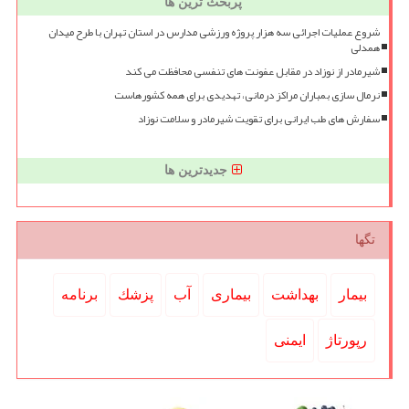
پربحث ترین ها
شروع عملیات اجرائی سه هزار پروژه ورزشی مدارس در استان تهران با طرح میدان
همدلی
شیرمادر از نوزاد در مقابل عفونت های تنفسی محافظت می کند
نرمال سازی بمباران مراکز درمانی، تهدیدی برای همه کشورهاست
سفارش های طب ایرانی برای تقویت شیرمادر و سلامت نوزاد
جدیدترین ها
تگها
بیمار
بهداشت
بیماری
آب
پزشك
برنامه
رپورتاژ
ایمنی