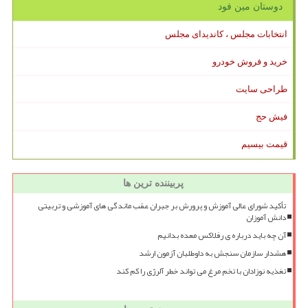
دوستان مین فود
انتخابات مجلس ، کاندیدای مجلس
خرید و فروش خودرو
طراحی سایت
فیش حج
قیمت بیسیم
پربیننده ترین ها
تأکید شورای عالی آموزش و پرورش بر جبران عقب ماندگی های آموزشی و تربیتی
دانش آموزان
آن چه باید درباره ی رفلاکس معده بدانیم
هشدار سازمان سنجش به داوطلبان آزمون ارشد
تغذیه نوزادان با تخم مرغ می تواند خطر آلرژی را کم کند