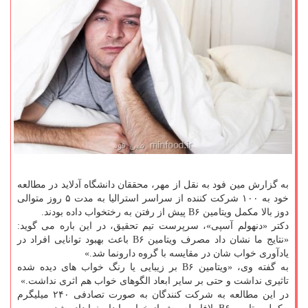
به گزارش مین فود به نقل از مهر، محققان دانشگاه آدلاید در مطالعه
خود به ۱۰۰ شركت كننده از سراسر استرالیا به مدت ۵ روز متوالی
دوز بالا مكمل ویتامین B۶ پیش از رفتن به رختخواب داده بودند.
دكتر «دنهولم آسپی»، سرپرست تیم تحقیق، در این باره می گوید:
«نتایج ما نشان داد مصرف ویتامین B۶ باعث بهبود توانایی افراد در
یادآوری خواب شان در مقایسه با گروه دارونما شد.»
به گفته وی، «ویتامین B۶ بر زیبایی یا رنگ خواب های دیده شده
تاثیری نداشت و حتی بر سایر ابعاد الگوهای خواب هم اثری نداشت.»
در این مطالعه به شركت كنندگان به صورت تصادفی ۲۴۰ میلیگرم