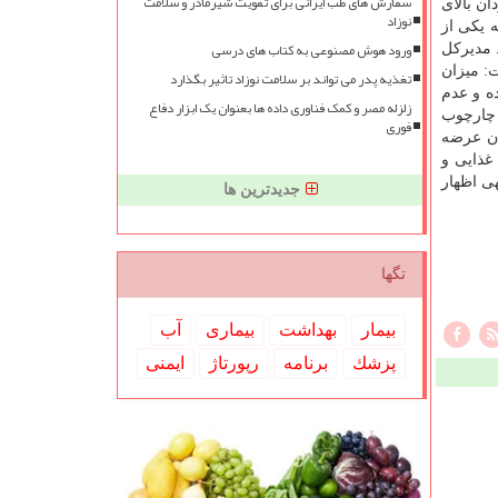
سفارش های طب ایرانی برای تقویت شیرمادر و سلامت
مردان بالای
نوزاد
ه یكی از
ورود هوش مصنوعی به کتاب های درسی
ن است. مدیركل
امین D هستند، اظهار داشت: میزان
تغذیه پدر می تواند بر سلامت نوزاد تاثیر بگذارد
خوان را افزایش داده و عدم
زلزله مصر و کمک فناوری داده ها بعنوان یک ابزار دفاع
 چارچوب
فوری
ن عرضه
گوی غذایی و
هی اظهار
جدیدترین ها
تگها
بیمار
بهداشت
بیماری
آب
پزشك
برنامه
رپورتاژ
ایمنی