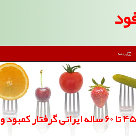
ود
برنامه