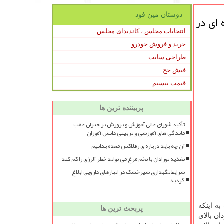
دوستان مین فود
 ای در
انتخابات مجلس ، کاندیدای مجلس
خرید و فروش خودرو
طراحی سایت
فیش حج
قیمت بیسیم
پربیننده ترین ها
تأکید شورای عالی آموزش و پرورش بر جبران عقب
ماندگی های آموزشی و تربیتی دانش آموزان
آن چه باید درباره ی رفلاکس معده بدانیم
تغذیه نوزادان با تخم مرغ می تواند خطر آلرژی را کم کند
شرایط نگهداری شیرخشک در انبارهای دارویی ابلاغ
گردید
به اینكه
پربحث ترین ها
لگوی غذایی مردان مناسب نمی باشد، بطوریكه ۱۷ درصد مردان بالای