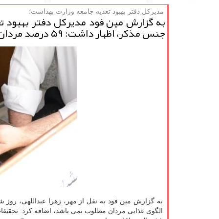
مدیركل دفتر بهبود تغذیه جامعه وزارت بهداشت؛
به گزارش مین فود مدیركل دفتر بهبود تغ
جنس مذكر، اظهار داشت: ۵۹ درصد مردان ۴۵ تا ۶۰ ساله كشور گرفتار كمبود ویتامین D هستند،
به گزارش مین فود به نقل از مهر، زهرا عبداللهی، روز