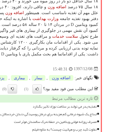
۱۸ سال حدا
۱۸ سال ۷۵ درصد
اضافه وزن
و چاقی دارند، افزود: ۴۰ درصد مردان بالای ۴۵ سال در كشور مبتلا به فشار خون و
علل مهم آن تغذیه نامناسب است. همینطور
اضافه وزن
دفتر بهبود تغذیه جامعه
وزارت بهداشت
كمبود آن نقش مهمی در جلوگیری از بیماری های غیر واگیر
طرح تحول
سلامت
خدمات
و مراقبت های تغذیه ای وسیعی
می شود. یكی از
نمایه توده بدنی ارزیابی كرده و مردانی را كه گرفتار دی
داشت: یكی از اقداماتما هم بحث مكمل یاری با ویتامین D است كه هم اكنون در تمام دبیرستان های پسرانه انجام می شود.
1397/12/08
15:48:31
تگهای خبر:
اضافه وزن
,
بیمار
,
بیماری
,
پز
این مطلب مین فود مفید بود؟
(0)
(1)
تازه ترین مطالب مرتبط
تغذیه پدر می تواند بر سلامت نوزاد تاثیر بگذارد
ابداع یک شیوه درمانی کم هزینه برای درمان پوسیدگی دندان خردسالان 
مصرف روزانه مولتی ویتامین در حفظ تحرک سالمندان موثر است
تفاوت کبد چرب و هپاتیت چیست؟ به علاوه فیلم