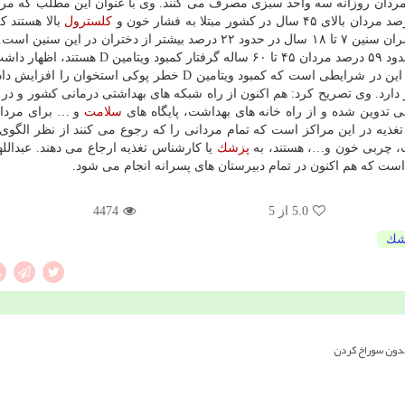
قل دو بار در روز میوه می خورند و ۴۰ درصد مردان روزانه سه واحد سبزی مصرف می كنند. وی با عنوان این مطلب كه 
كلسترول
بالا هستند ك
پسران سنین ۷ تا ۱۸ سال در حدود ۲۲ درصد بیشتر از دختران در این سنی
با اشاره به اینكه حدود ۵۹ درصد مردان ۴۵ تا ۶۰ ساله گرفتار كمبود ویت
كمبود ویتامین D در مردان ۱۴ تا ۲۰ ساله ۵۸ درصد است. این در شرایطی است كه كمبود ویتامین D خطر پوكی است
 دارد. وی تصریح كرد: هم اكنون از راه شبكه های بهداشتی درمانی كشور و در
 تدوین شده و از راه خانه های بهداشت، پایگاه های
سلامت
و … برای مردا
 اقدامات مان بكارگیری ۱۲۰۰ كارشناس تغذیه در این مراكز است كه تمام مردانی را كه رجوع می كنند از نظر ال
ابت، چربی خون و…، هستند، به
پزشك
یا كارشناس تغذیه ارجاع می دهند. عبدالل
5.0
از 5
4474
شك
بدون سوراخ کردن