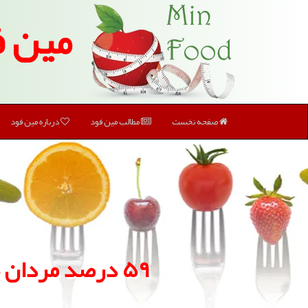
مین ف
صفحه نخست
مطالب مین فود
درباره مین فود
۵۹ درصد مردان ۴۵ تا ۶۰ ساله ایرانی گرفتار كمبود ویتامین D هستند