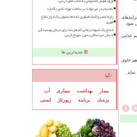
ورود هوش مصنوعی به کتاب های درسی
تغذیه پدر می تواند بر سلامت نوزاد تاثیر بگذارد
زلزله مصر و کمک فناوری داده ها بعنوان یک ابزار دفاع
ایندهای
فوری
ی شود.
ابداع یک شیوه درمانی کم هزینه برای درمان پوسیدگی
دندان خردسالان بدون سوراخ کردن
م غذایی
جدیدترین ها
هم حاوی
ماید.
تگها
بیمار
بهداشت
بیماری
آب
پزشك
برنامه
رپورتاژ
ایمنی