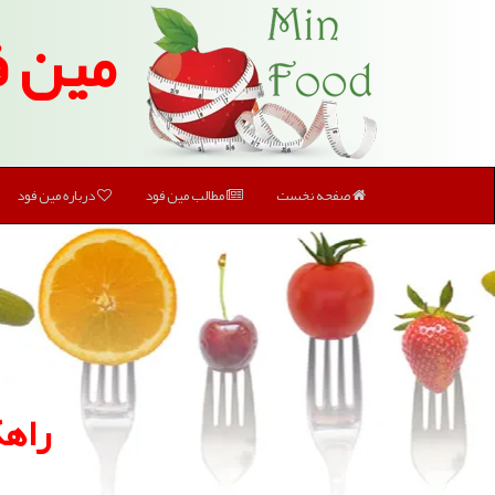
مین ف
صفحه نخست
مطالب مین فود
درباره مین فود
راهك