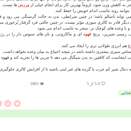
ر به کاهش وزن شود، لزوماً بهترین کار برای انجام خیلی از
ورزش
ها نیست.
بتوانند روند تناسب اندام خویش را حفظ کنند.
می تواند ناسالم باشد؛ در چنین شرایطی، بدن به حالت گرسنگی می رود و فر
 دیگر قادر به کالری سوزی مؤثر نیست. در چنین حالتی فرد گرفتار پُرخوری م
با وعده های کوچک تر، منجر به تناسب اندام می شود.
ب زمینی شیرین، برنج
قهوه
ای و ماکارونی، و نان های سبوس دار را در رژی
غ
هم انرژی طولانی تری را ایجاد می کنند.
احساس سیری بیشتری داشته باشد در نتیجه احتیاج به میان وعده نخواهد داشت.
اینجاست که کافئین به بدن سیگنال می دهد تا چربی ها را تجزیه کند و قهوه 
دنبال شیر کم چرب یا گزینه های غیر لبنی باشید تا از افزایش کالری جلوگیری ن
5.0
از 5
1003
غذایی