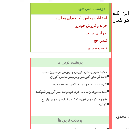
دوستان مین فود
ین که
ر کنار
انتخابات مجلس ، کاندیدای مجلس
خرید و فروش خودرو
طراحی سایت
فیش حج
قیمت بیسیم
پربیننده ترین ها
تأکید شورای عالی آموزش و پرورش بر جبران عقب
ماندگی های آموزشی و تربیتی دانش آموزان
آن چه باید درباره ی رفلاکس معده بدانیم
تغذیه نوزادان با تخم مرغ می تواند خطر آلرژی را کم کند
شرایط نگهداری شیرخشک در انبارهای دارویی ابلاغ
گردید
 محدود،
پربحث ترین ها
ت.