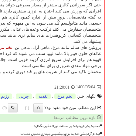
حتی اگر سوزاندن کالری بیشتر از مقدار مصرفی بتواند منج
افرادی که ورزش می کنند احتیاج به انرژی بیشتری دارند تا 
به گفته متخصصان، بروز بیش از اندازه کمبود کالری هم 
جسمی مانند متابولیسم کُند می شود، به این مفهوم که بدن
متخصصان سفارش می کنند ترکیب وعده های غذایی مکرر و 
متخصصان گنجاندن کربوهیدرات های سالم تری مانند سی
پیشنهاد می کنند.
پروتئین های سالم مانند مرغ، ماهی آزاد، ماهی تن،
تخم مر
غذاهای حاوی فیبر بالا مانند لوبیا سبب می شوند که فرد 
قهوه هم برای افزایش سریع انرژی گزینه خوبی است. جالب 
برخی مواد مغذی ضروری برای سلامتی است.
محققان تاکید می کنند از شربت های پر قند دوری کرده و به 
1400/05/04
21:20:01
تگهای خبر:
تخم مرغ
,
تغذیه
,
چربی
,
رژیم 
این مطلب مین فود مفید بود؟
(0)
(1)
تازه ترین مطالب مرتبط
تغذیه پدر می تواند بر سلامت نوزاد تاثیر بگذارد
ابداع آزمایشی جدید برای پیشبینی بیماری تحلیل عضلات